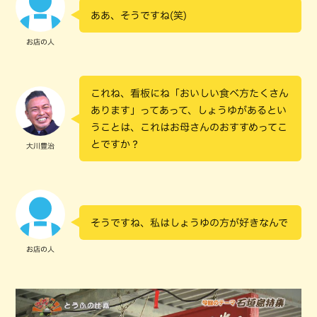
ああ、そうですね(笑)
お店の人
これね、看板にね「おいしい食べ方たくさん
あります」ってあって、しょうゆがあるとい
うことは、これはお母さんのおすすめってこ
とですか？
大川豊治
そうですね、私はしょうゆの方が好きなんで
お店の人