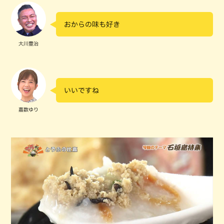
おからの味も好き
大川豊治
いいですね
嘉数ゆり