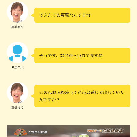
できたての豆腐なんですね
嘉数ゆり
そうです。なべからいれてますね
お店の人
このふわふわ感ってどんな感じで出していく
んですか？
嘉数ゆり