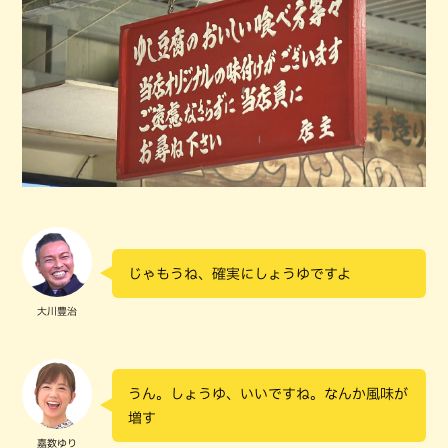
じゃもうね、確実にしょうゆですよ
大川豊治
うん。しょうゆ、いいですね。なんか風味が
増す
嘉数ゆり