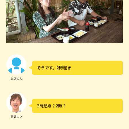
そうです。2時起き
お店の人
2時起き？2時？
嘉数ゆり