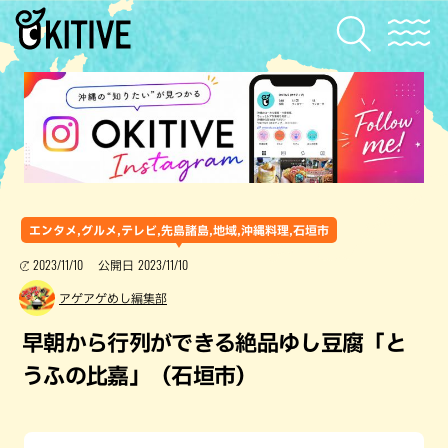
エンタメ,グルメ,テレビ,先島諸島,地域,沖縄料理,石垣市
2023/11/10
2023/11/10
公開日
アゲアゲめし編集部
早朝から行列ができる絶品ゆし豆腐「と
うふの比嘉」（石垣市）