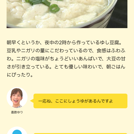
朝早くというか、夜中の2時から作っているゆし豆腐。
豆乳やニガリの量にこだわっているので、食感はふわふ
わ。ニガリの塩味がちょうどいいあんばいで、大豆の甘
さが引き立っている。とても優しい味わいで、朝ごはん
にぴったり。
一応ね、ここにしょうゆがあるんですよ
嘉数ゆり