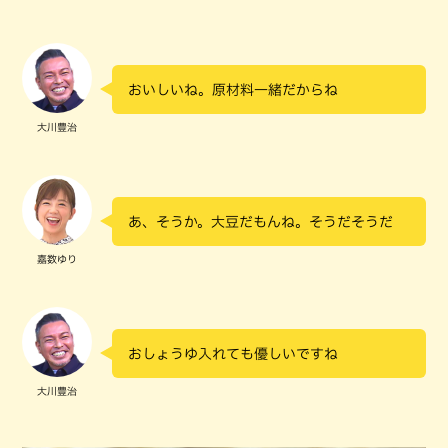
おいしいね。原材料一緒だからね
大川豊治
あ、そうか。大豆だもんね。そうだそうだ
嘉数ゆり
おしょうゆ入れても優しいですね
大川豊治