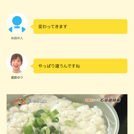
変わってきます
お店の人
やっぱり違うんですね
嘉数ゆり