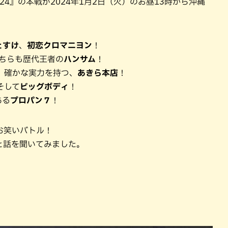
24』の本戦が2024年1月2日（火）のお昼13時から沖縄
とすけ
、
初恋クロマニヨン
！
こちらも歴代王者の
ハンサム
！
、確かな実力を持つ、
あきら本店
！
そして
ビッグボディ
！
ある
プロパン７
！
お笑いバトル！
と話を聞いてみました。