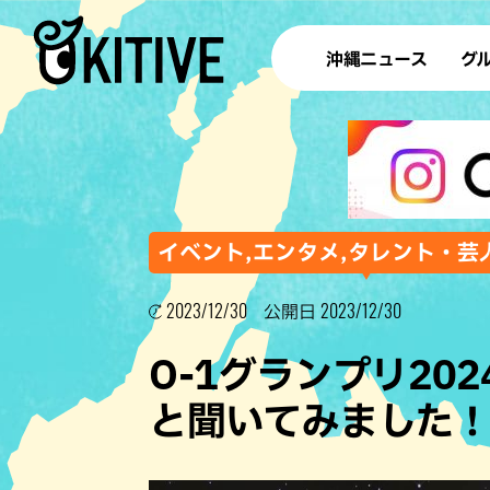
沖縄ニュース
グ
ラ
テイ
すし
沖
イベント,エンタメ,タレント・芸
2023/12/30
2023/12/30
公開日
洋食・
O-1グランプリ20
ステー
と聞いてみました！～
その他
ブッフェ