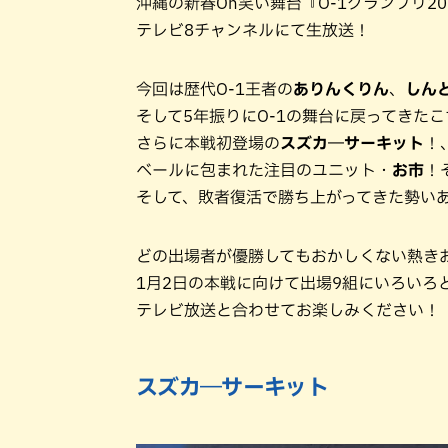
沖縄の新春Oh笑い舞台『O-1グランプリ20
テレビ8チャンネルにて生放送！
今回は歴代O-1王者の
ありんくりん
、
しん
そして5年振りにO-1の舞台に戻ってきた
さらに本戦初登場の
スズカ―サーキット
！
ベールに包まれた注目のユニット・
お市
！
そして、敗者復活で勝ち上がってきた勢い
どの出場者が優勝してもおかしくない熱き
1月2日の本戦に向けて出場9組にいろいろ
テレビ放送と合わせてお楽しみください！
スズカ―サーキット