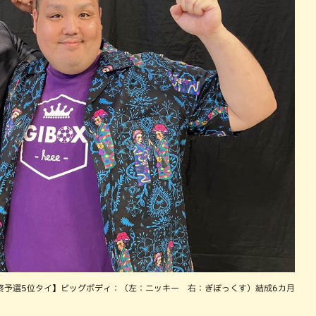
終予選5位タイ】ビッグボディ：（左：ニッキー 右：ぎぼっくす）結成6カ月