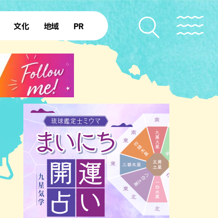
文化
地域
PR
復帰50年
本島北部
本島中部
本島南部
先島諸島
北部離島
南部離島