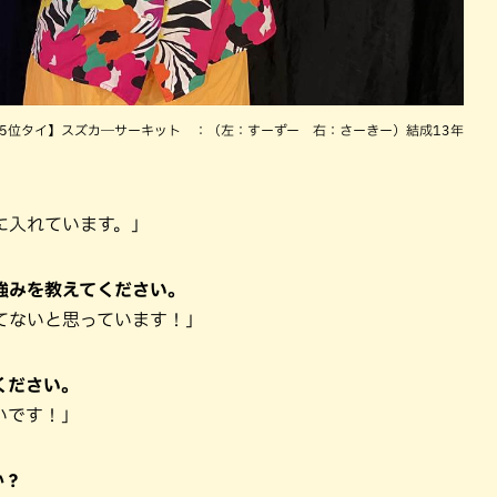
5位タイ】スズカ―サーキット ：（左：すーずー 右：さーきー）結成13年
に入れています。」
強みを教えてください。
てないと思っています！」
ください。
いです！」
か？