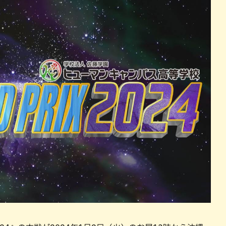
パン
カレー
バーガー
タコス・タコライス