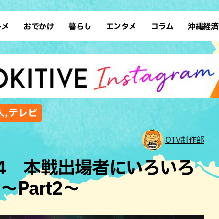
ルメ
おでかけ
暮らし
エンタメ
コラム
沖縄経済
ーメン
デート
沖縄そば
レシピ
スポーツ
ドライブ
SDGs
占い
クアウト
散歩
ファッション
カフェ
タレント・芸人
ソロ活
ローカルニュース
テレビ
・魚料理
自然
和食・日本料理
沖縄移住
イベント
子ども
沖縄旧暦行事
縄料理
歴史
アジア・エスニック
体験
人,テレビ
中華
レジャー
イタリアン
アート
OTV制作部
西洋料理
ショッピング
フレンチ
ホテル
24 本戦出場者にいろいろ
キ・焼肉
サウナ
焼鳥・串料理
公園
Part2～
の肉料理
沖縄の海
居酒屋・バー
・バイキング
スイーツ