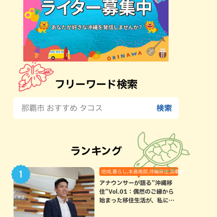
フリーワード検索
ランキング
地域,暮らし,本島南部,沖縄移住,那覇市
アナウンサーが語る”沖縄移
住”Vol.01：偶然のご縁から
始まった移住生活が、私にと
って120点満点になった理由