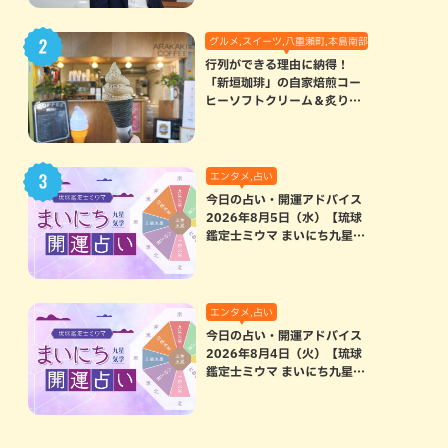
グルメ,スイーツ,八重瀬町,本島南部
行列ができる理由に納得！
「新垣珈琲」の自家焙煎コー
ヒーソフトクリーム＆炙りマ
シュマロのスモアラテが絶品
（八重瀬町）
エンタメ,占い
今日の占い・開運アドバイス
2026年8月5日（水）【琉球
鑑定士ミウマ まいにち九星気
学開運占い】
エンタメ,占い
今日の占い・開運アドバイス
2026年8月4日（火）【琉球
鑑定士ミウマ まいにち九星気
学開運占い】