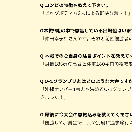
Q.コンビの特徴を教えて下さい。
「ビッグボディな2人による軽快な漫才！
Q本戦9組の中で意識している出場組はいま
「仲田幸子姉さんです。それと前回優勝者
Q.本戦でのご自身の注目ポイントを教えて
「身長185㎝の高さと体重160キロの横
Q.O-1グランプリとはどのような大会です
「沖縄ナンバー1芸人を決めるO-1グラン
きました！」
Q.最後に今大会の意気込みを教えてくださ
「優勝して、賞金で二人で別府に温泉旅行