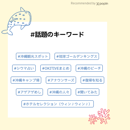
Recommended by
#話題のキーワード
#沖縄観光スポット
#琉球ゴールデンキングス
#シウマ占い
#OKITIVEまとめ
#沖縄のビーチ
#沖縄キャンプ場
#アナウンサーズ
#復帰を知る
#アゲアゲめし
#沖縄の人々
#聞いてみた
#ホテルセレクション（ウィン♪ウィン♪）