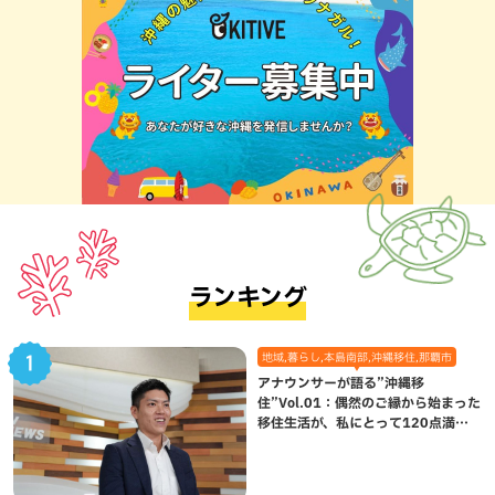
ランキング
地域,暮らし,本島南部,沖縄移住,那覇市
アナウンサーが語る”沖縄移
住”Vol.01：偶然のご縁から始まった
移住生活が、私にとって120点満点
になった理由