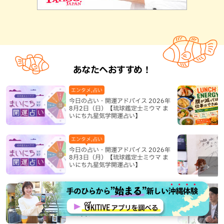
あなたへおすすめ！
エンタメ,占い
今日の占い・開運アドバイス 2026年
8月2日（日）【琉球鑑定士ミウマ ま
いにち九星気学開運占い】
エンタメ,占い
今日の占い・開運アドバイス 2026年
8月3日（月）【琉球鑑定士ミウマ ま
いにち九星気学開運占い】
グルメ,スイーツ,八重瀬町,本島南部
行列ができる理由に納得！「新垣珈
琲」の自家焙煎コーヒーソフトクリー
ム＆炙りマシュマロのスモアラテが絶
品（八重瀬町）