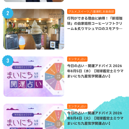
グルメ,スイーツ,八重瀬町,本島南部
行列ができる理由に納得！「新垣珈
琲」の自家焙煎コーヒーソフトクリ
ーム＆炙りマシュマロのスモアラテ
が絶品（八重瀬町）
エンタメ,占い
今日の占い・開運アドバイス 2026
年8月5日（水）【琉球鑑定士ミウマ
まいにち九星気学開運占い】
エンタメ,占い
今日の占い・開運アドバイス 2026
年8月4日（火）【琉球鑑定士ミウマ
まいにち九星気学開運占い】