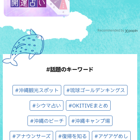
Recommended by
#話題のキーワード
#沖縄観光スポット
#琉球ゴールデンキングス
#シウマ占い
#OKITIVEまとめ
#沖縄のビーチ
#沖縄キャンプ場
#アナウンサーズ
#復帰を知る
#アゲアゲめし