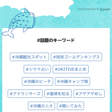
Recommended by
#話題のキーワード
#沖縄観光スポット
#琉球ゴールデンキングス
#シウマ占い
#OKITIVEまとめ
#沖縄のビーチ
#沖縄キャンプ場
#アナウンサーズ
#復帰を知る
#アゲアゲめし
#沖縄の人々
#聞いてみた