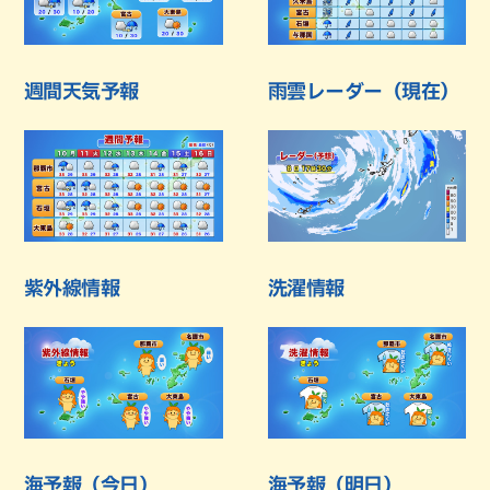
週間天気予報
雨雲レーダー（現在）
紫外線情報
洗濯情報
海予報（今日）
海予報（明日）