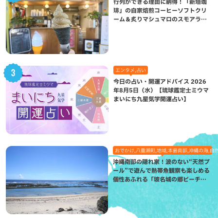
行列ができる理由に納得！「新垣珈
琲」の自家焙煎コーヒーソフトクリ
ーム＆炙りマシュマロのスモアラテ
が絶品（八重瀬町）
エンタメ,占い
今日の占い・開運アドバイス 2026
年8月5日（水）【琉球鑑定士ミウマ
まいにち九星気学開運占い】
おでかけ,八重瀬町,地域,本島南部,沖縄の海,自
沖縄南部の隠れ家！波のない“天然プ
ール”で遊んで熱帯魚観察も楽しめる
個性あふれる「玻名城の郷ビーチ」
（八重瀬町）