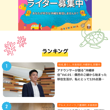
ランキング
地域,暮らし,本島南部,沖縄移住,那覇市
アナウンサーが語る”沖縄移
住”Vol.01：偶然のご縁から始まった
移住生活が、私にとって120点満点
になった理由
グルメ,スイーツ,八重瀬町,本島南部