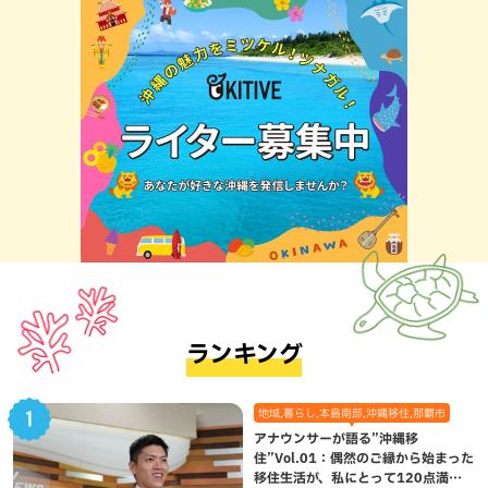
ランキング
地域,暮らし,本島南部,沖縄移住,那覇市
アナウンサーが語る”沖縄移
住”Vol.01：偶然のご縁から始まった
移住生活が、私にとって120点満点