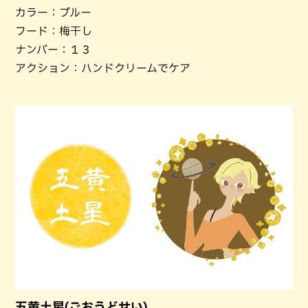
カラー：ブルー
フード：梅干し
ナンバー：１３
アクション：ハンドクリームでケア
五黄土星(ごおうどせい)