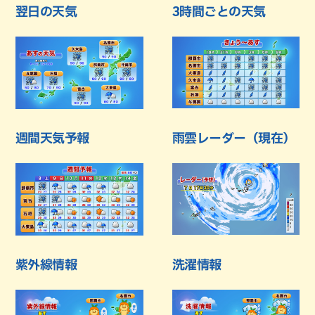
翌日の天気
3時間ごとの天気
週間天気予報
雨雲レーダー（現在）
紫外線情報
洗濯情報