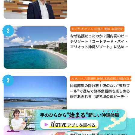
になった理由
おでかけ,ホテル,名護市,地域,本島北部
なぜ名護だったのか？国内初のビー
チリゾート「コートヤード・バイ・
マリオット沖縄リゾート」に込めら
れた想い
おでかけ,八重瀬町,地域,本島南部,沖縄の海,自
沖縄南部の隠れ家！波のない“天然プ
ール”で遊んで熱帯魚観察も楽しめる
個性あふれる「玻名城の郷ビーチ」
（八重瀬町）
エンタメ,占い
今日の占い・開運アドバイス 2026