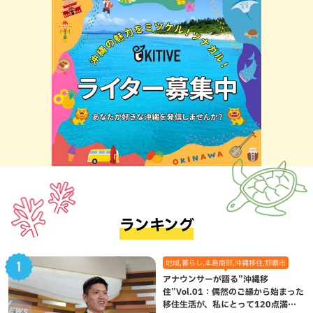
ランキング
地域,暮らし,本島南部,沖縄移住,那覇市
アナウンサーが語る”沖縄移
住”Vol.01：偶然のご縁から始まった
移住生活が、私にとって120点満点