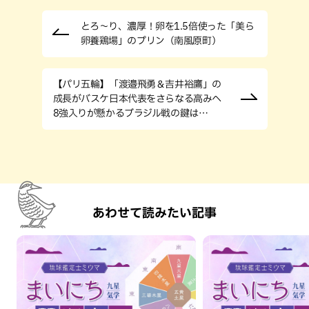
とろ〜り、濃厚！卵を1.5倍使った「美ら
卵養鶏場」のプリン（南風原町）
【パリ五輪】「渡邉飛勇＆吉井裕鷹」の
成長がバスケ日本代表をさらなる高みへ
8強入りが懸かるブラジル戦の鍵は…
あわせて読みたい記事