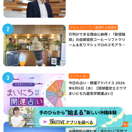
になった理由
グルメ,スイーツ,八重瀬町,本島南部
行列ができる理由に納得！「新垣珈
琲」の自家焙煎コーヒーソフトクリ
ーム＆炙りマシュマロのスモアラテ
が絶品（八重瀬町）
エンタメ,占い
今日の占い・開運アドバイス 2026
年8月5日（水）【琉球鑑定士ミウマ
まいにち九星気学開運占い】
おでかけ,八重瀬町,地域,本島南部,沖縄の海,自
沖縄南部の隠れ家！波のない“天然プ