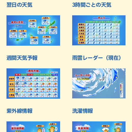
翌日の天気
3時間ごとの天気
週間天気予報
雨雲レーダー（現在）
紫外線情報
洗濯情報