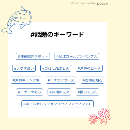
Recommended by
#話題のキーワード
#沖縄観光スポット
#琉球ゴールデンキングス
#シウマ占い
#OKITIVEまとめ
#沖縄のビーチ
#沖縄キャンプ場
#アナウンサーズ
#復帰を知る
#アゲアゲめし
#沖縄の人々
#聞いてみた
#ホテルセレクション（ウィン♪ウィン♪）