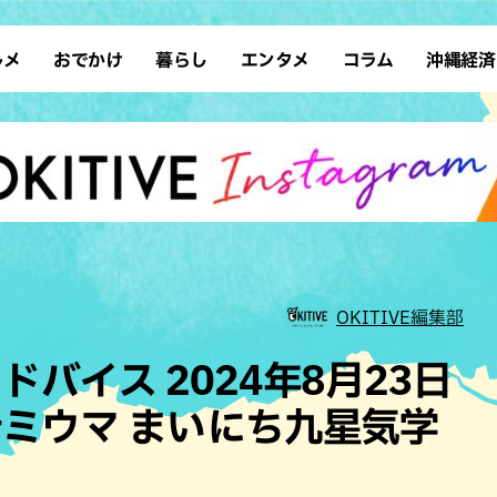
ルメ
おでかけ
暮らし
エンタメ
コラム
沖縄経済
ーメン
デート
沖縄そば
レシピ
スポーツ
ドライブ
SDGs
占い
クアウト
散歩
ファッション
カフェ
タレント・芸人
ソロ活
ローカルニュース
テレビ
・魚料理
自然
和食・日本料理
沖縄移住
イベント
子ども
沖縄旧暦行事
縄料理
歴史
アジア・エスニック
体験
中華
レジャー
イタリアン
アート
OKITIVE編集部
西洋料理
ショッピング
フレンチ
ホテル
バイス 2024年8月23日
キ・焼肉
サウナ
焼鳥・串料理
公園
ミウマ まいにち九星気学
の肉料理
沖縄の海
居酒屋・バー
・バイキング
スイーツ