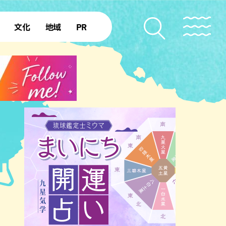
文化
地域
PR
復帰50年
本島北部
本島中部
本島南部
先島諸島
北部離島
南部離島