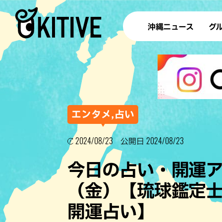
沖縄ニュース
グ
ラ
テイ
すし
沖
エンタメ,占い
2024/08/23
2024/08/23
公開日
洋食・
今日の占い・開運アド
ステー
（金）【琉球鑑定士
その他
開運占い】
ブッフェ