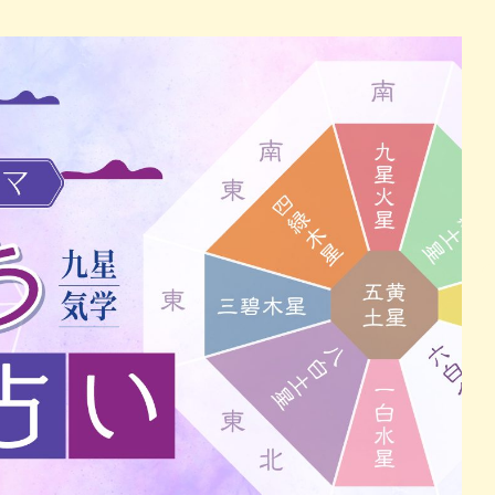
パン
カレー
バーガー
タコス・タコライス