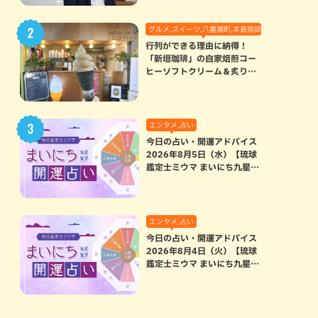
グルメ,スイーツ,八重瀬町,本島南部
行列ができる理由に納得！
「新垣珈琲」の自家焙煎コー
ヒーソフトクリーム＆炙りマ
シュマロのスモアラテが絶品
（八重瀬町）
エンタメ,占い
今日の占い・開運アドバイス
2026年8月5日（水）【琉球
鑑定士ミウマ まいにち九星気
学開運占い】
エンタメ,占い
今日の占い・開運アドバイス
2026年8月4日（火）【琉球
鑑定士ミウマ まいにち九星気
学開運占い】