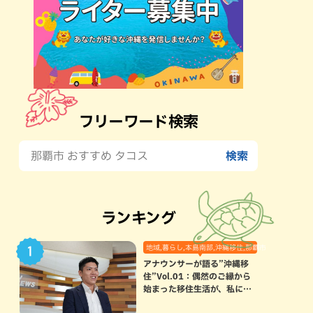
フリーワード検索
ランキング
地域,暮らし,本島南部,沖縄移住,那覇市
アナウンサーが語る”沖縄移
住”Vol.01：偶然のご縁から
始まった移住生活が、私にと
って120点満点になった理由