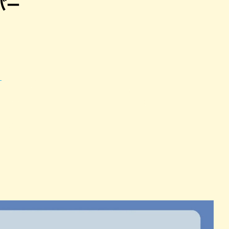
バー
パン
カレー
バーガー
タコス・タコライス
）