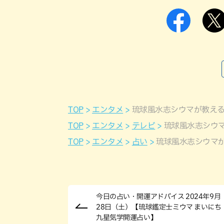
TOP
エンタメ
琉球風水志シウマが教える
TOP
エンタメ
テレビ
琉球風水志シウマ
TOP
エンタメ
占い
琉球風水志シウマが
今日の占い・開運アドバイス 2024年9月
28日（土）【琉球鑑定士ミウマ まいにち
九星気学開運占い】