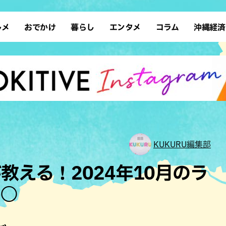
ルメ
おでかけ
暮らし
エンタメ
コラム
沖縄経済
ーメン
デート
沖縄そば
レシピ
スポーツ
ドライブ
SDGs
占い
クアウト
散歩
ファッション
カフェ
タレント・芸人
ソロ活
ローカルニュース
テレビ
・魚料理
自然
和食・日本料理
沖縄移住
イベント
子ども
沖縄旧暦行事
縄料理
歴史
アジア・エスニック
体験
中華
レジャー
イタリアン
アート
KUKURU編集部
西洋料理
ショッピング
フレンチ
ホテル
教える！2024年10月のラ
キ・焼肉
サウナ
焼鳥・串料理
公園
○○
の肉料理
沖縄の海
居酒屋・バー
・バイキング
スイーツ