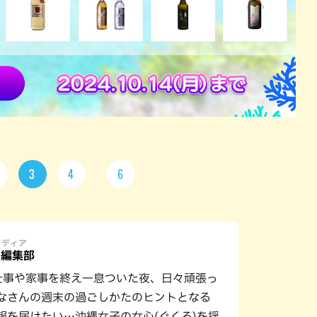
3
4
6
メディア
U編集部
仕事や家事を終え一息ついた夜、日々頑張っ
なさんの週末の過ごしかたのヒントとなる
報を届けたい…沖縄女子の女心(ぐくる)を揺