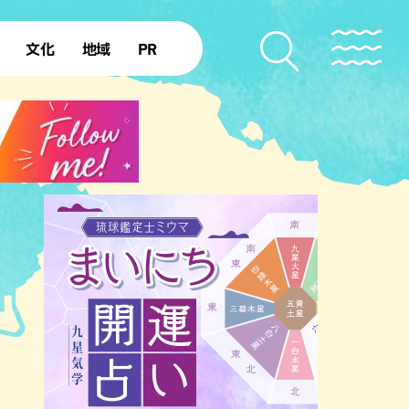
文化
地域
PR
復帰50年
本島北部
本島中部
本島南部
先島諸島
北部離島
南部離島