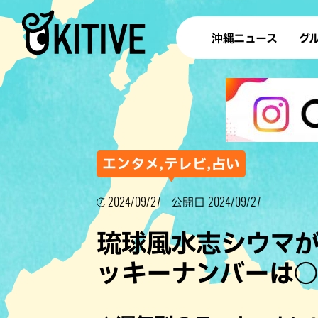
沖縄ニュース
グ
ラ
テイ
すし
沖
エンタメ,テレビ,占い
2024/09/27
2024/09/27
公開日
洋食・
琉球風水志シウマが
ステー
ッキーナンバーは
その他
ブッフェ