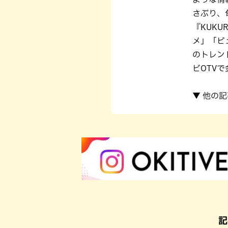
さぶり、
『KUK
メ」「ビ
のトレン
ビOTVで
▼ 他の
記