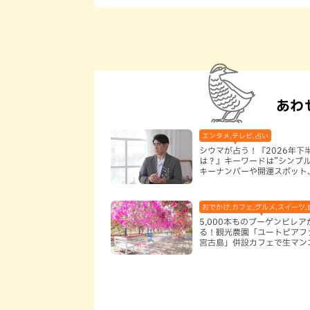
あわ
エンタメ,テレビ,占い
シウマが占う！『2026年下
は？』キーワードは”シンプル
キーナンバーや開運スポット
フードも紹介
おでかけ,カフェ,グルメ,スイーツ,
5,000本ものブーゲンビレ
る！観光農園「ユートピアフ
宮古島」併設カフェで生マン
堪能（宮古島）