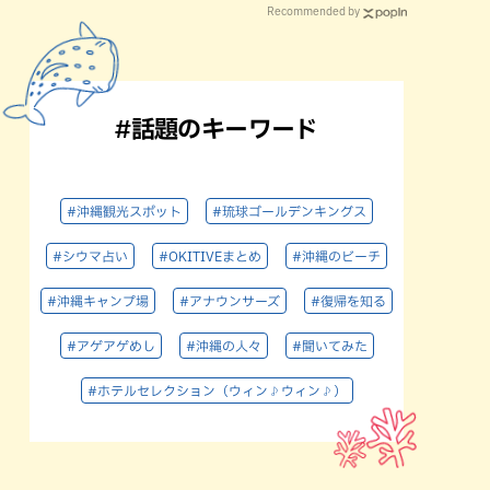
Recommended by
#話題のキーワード
#沖縄観光スポット
#琉球ゴールデンキングス
#シウマ占い
#OKITIVEまとめ
#沖縄のビーチ
#沖縄キャンプ場
#アナウンサーズ
#復帰を知る
#アゲアゲめし
#沖縄の人々
#聞いてみた
#ホテルセレクション（ウィン♪ウィン♪）