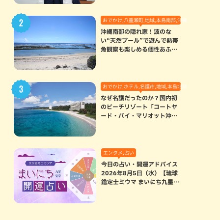
おでかけ,八重瀬町,地域,本島南部,沖縄の海,自然
沖縄南部の隠れ家！波のな
い“天然プール”で遊んで熱帯
魚観察も楽しめる個性あふれ
る「玻名城の郷ビーチ」（八
重瀬町）
おでかけ,ホテル,名護市,地域,本島北部
なぜ名護だったのか？国内初
のビーチリゾート「コートヤ
ード・バイ・マリオット沖縄
リゾート」に込められた想い
エンタメ,占い
今日の占い・開運アドバイス
2026年8月5日（水）【琉球
鑑定士ミウマ まいにち九星気
学開運占い】