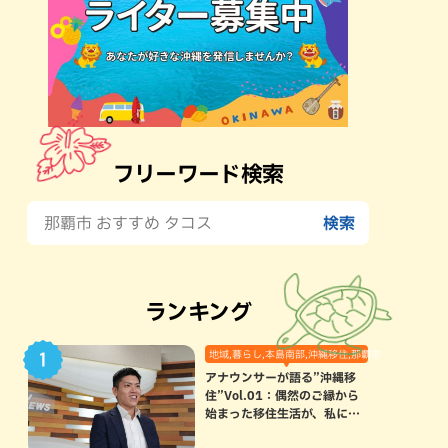
フリーワード検索
ランキング
地域,暮らし,本島南部,沖縄移住,那覇市
アナウンサーが語る”沖縄移
住”Vol.01：偶然のご縁から
始まった移住生活が、私にと
って120点満点になった理由