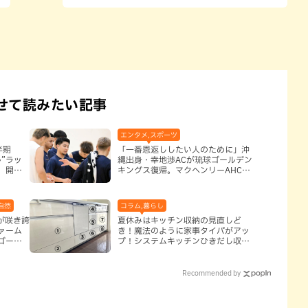
せて読みたい記事
エンタメ,スポーツ
半期
「一番恩返ししたい人のために」沖
”ラッ
縄出身・幸地渉ACが琉球ゴールデン
、開運
キングス復帰。マクヘンリーAHCに
信頼を寄せる理由
自然
コラム,暮らし
アが咲き誇
夏休みはキッチン収納の見直しど
ァーム
き！魔法のように家事タイパがアッ
ゴーを
プ！システムキッチンひきだし収納
術
Recommended by