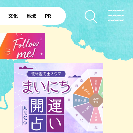
文化
地域
PR
復帰50年
本島北部
本島中部
本島南部
先島諸島
北部離島
南部離島