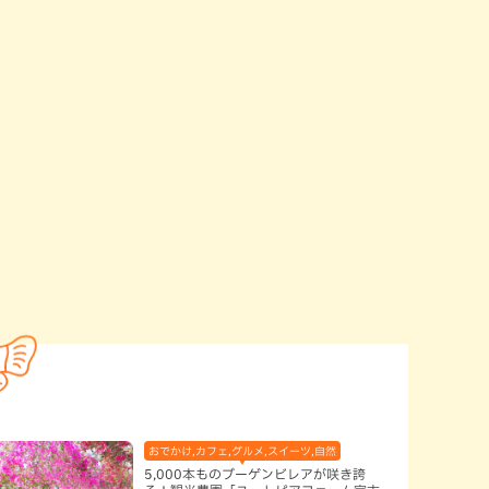
おでかけ,カフェ,グルメ,スイーツ,自然
5,000本ものブーゲンビレアが咲き誇