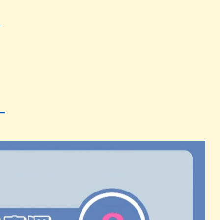
パン
カレー
バーガー
タコス・タコライス
）
ー