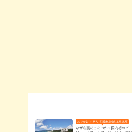
おでかけ,ホテル,名護市,地域,本島北部
なぜ名護だったのか？国内初のビ