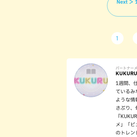
Next 
1
パートナー
KUKUR
1週間、
ているみ
ような情
さぶり、
『KUK
メ」「ビ
のトレン