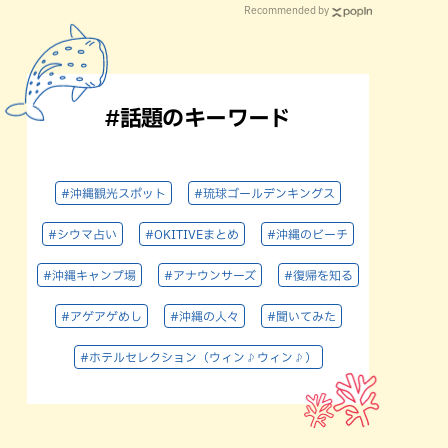
Recommended by
#話題のキーワード
#沖縄観光スポット
#琉球ゴールデンキングス
#シウマ占い
#OKITIVEまとめ
#沖縄のビーチ
#沖縄キャンプ場
#アナウンサーズ
#復帰を知る
#アゲアゲめし
#沖縄の人々
#聞いてみた
#ホテルセレクション（ウィン♪ウィン♪）