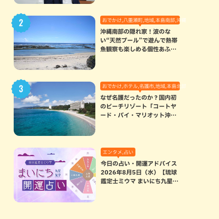
おでかけ,八重瀬町,地域,本島南部,沖縄の海,自然
沖縄南部の隠れ家！波のな
い“天然プール”で遊んで熱帯
魚観察も楽しめる個性あふれ
る「玻名城の郷ビーチ」（八
重瀬町）
おでかけ,ホテル,名護市,地域,本島北部
なぜ名護だったのか？国内初
のビーチリゾート「コートヤ
ード・バイ・マリオット沖縄
リゾート」に込められた想い
エンタメ,占い
今日の占い・開運アドバイス
2026年8月5日（水）【琉球
鑑定士ミウマ まいにち九星気
学開運占い】