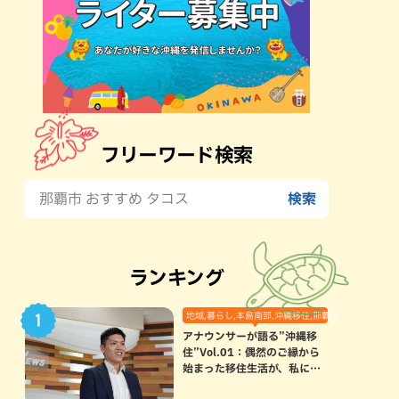
フリーワード検索
ランキング
地域,暮らし,本島南部,沖縄移住,那覇市
アナウンサーが語る”沖縄移
住”Vol.01：偶然のご縁から
始まった移住生活が、私にと
って120点満点になった理由