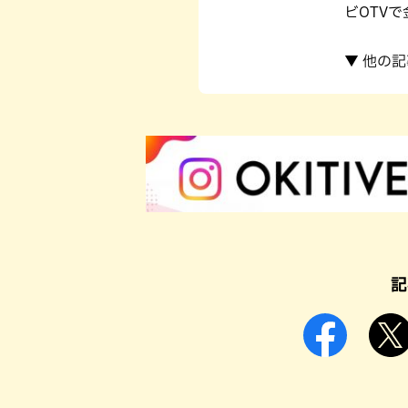
ビOTVで
▼ 他の
記