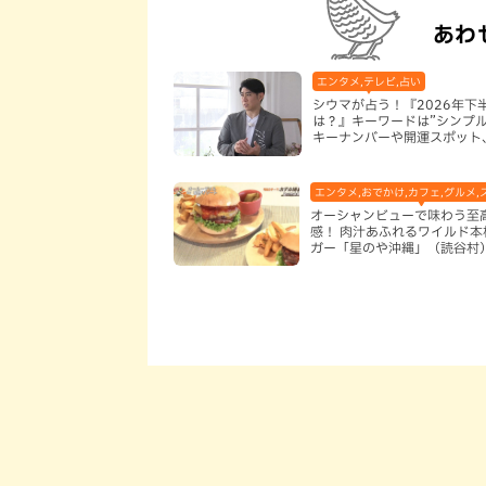
あわ
エンタメ,テレビ,占い
シウマが占う！『2026年下
は？』キーワードは”シンプル
キーナンバーや開運スポット
フードも紹介
エンタメ,おでかけ,カフェ,グルメ,
オーシャンビューで味わう至
感！ 肉汁あふれるワイルド本
ガー「星のや沖縄」（読谷村