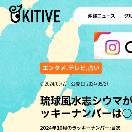
沖縄ニュース
グ
ラ
テイ
すし
沖
エンタメ,テレビ,占い
2024/09/27
2024/09/27
公開日
洋食・
琉球風水志シウマが
ステー
ッキーナンバーは
その他
ブッフェ
2024年10月のラッキーナンバー:目次