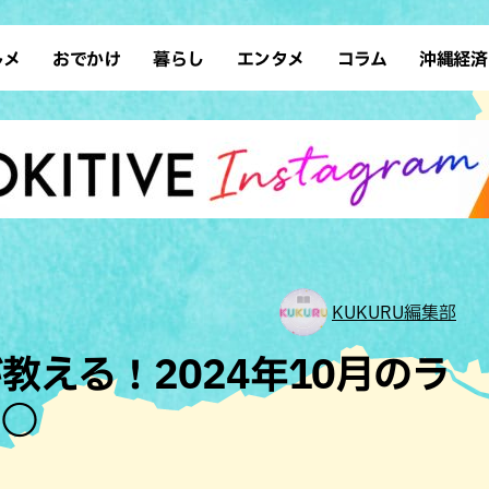
ルメ
おでかけ
暮らし
エンタメ
コラム
沖縄経済
ーメン
デート
沖縄そば
レシピ
スポーツ
ドライブ
SDGs
占い
クアウト
散歩
ファッション
カフェ
タレント・芸人
ソロ活
ローカルニュース
テレビ
・魚料理
自然
和食・日本料理
沖縄移住
イベント
子ども
沖縄旧暦行事
縄料理
歴史
アジア・エスニック
体験
中華
レジャー
イタリアン
アート
KUKURU編集部
西洋料理
ショッピング
フレンチ
ホテル
教える！2024年10月のラ
キ・焼肉
サウナ
焼鳥・串料理
公園
○○
の肉料理
沖縄の海
居酒屋・バー
・バイキング
スイーツ