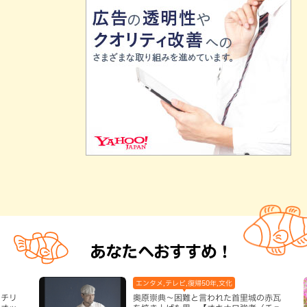
あなたへおすすめ！
エンタメ,テレビ,復帰50年,文化
ーチリ
奥原崇典～困難と言われた首里城の赤瓦