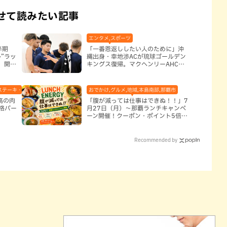
せて読みたい記事
エンタメ,スポーツ
半期
「一番恩返ししたい人のために」沖
”ラッ
縄出身・幸地渉ACが琉球ゴールデン
、開運
キングス復帰。マクヘンリーAHCに
信頼を寄せる理由
ステーキ・焼肉,テレビ,ハンバーガー,ホテル,地域,本島中部,読谷村
おでかけ,グルメ,地域,本島南部,那覇市
高の肉
「腹が減っては仕事はできぬ！！」7
格バー
月27日（月）〜那覇ランチキャンペ
）
ーン開催！クーポン・ポイント5倍・
限定グッズが当たる12日間
Recommended by