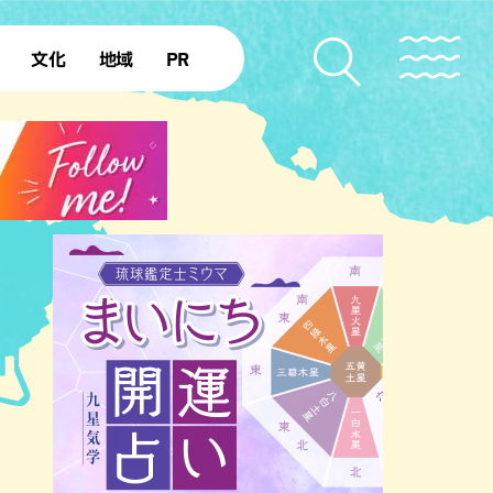
文化
地域
PR
復帰50年
本島北部
本島中部
本島南部
先島諸島
北部離島
南部離島