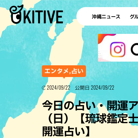
沖縄ニュース
グ
ラ
テイ
すし
沖
エンタメ,占い
2024/09/22
2024/09/22
公開日
洋食・
今日の占い・開運アド
ステー
（日）【琉球鑑定士
その他
開運占い】
ブッフェ