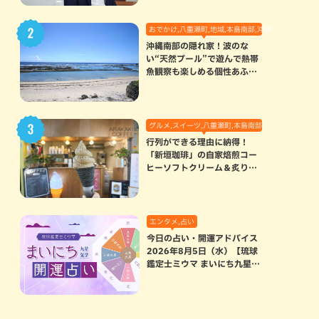
おでかけ,八重瀬町,地域,本島南部,沖縄の海,自然
沖縄南部の隠れ家！波のな
い“天然プール”で遊んで熱帯
魚観察も楽しめる個性あふれ
る「玻名城の郷ビーチ」（八
重瀬町）
グルメ,スイーツ,八重瀬町,本島南部
行列ができる理由に納得！
「新垣珈琲」の自家焙煎コー
ヒーソフトクリーム＆炙りマ
シュマロのスモアラテが絶品
（八重瀬町）
エンタメ,占い
今日の占い・開運アドバイス
2026年8月5日（水）【琉球
鑑定士ミウマ まいにち九星気
学開運占い】