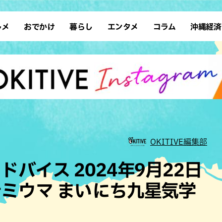
ルメ
おでかけ
暮らし
エンタメ
コラム
沖縄経済
ーメン
デート
沖縄そば
レシピ
スポーツ
ドライブ
SDGs
占い
クアウト
散歩
ファッション
カフェ
タレント・芸人
ソロ活
ローカルニュース
テレビ
・魚料理
自然
和食・日本料理
沖縄移住
イベント
子ども
沖縄旧暦行事
縄料理
歴史
アジア・エスニック
体験
中華
レジャー
イタリアン
アート
OKITIVE編集部
西洋料理
ショッピング
フレンチ
ホテル
バイス 2024年9月22日
キ・焼肉
サウナ
焼鳥・串料理
公園
ミウマ まいにち九星気学
の肉料理
沖縄の海
居酒屋・バー
・バイキング
スイーツ