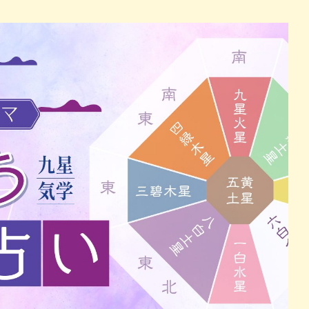
パン
カレー
バーガー
タコス・タコライス