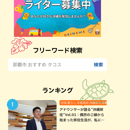
フリーワード検索
ランキング
地域,暮らし,本島南部,沖縄移住,那覇市
アナウンサーが語る”沖縄移
住”Vol.01：偶然のご縁から
始まった移住生活が、私にと
って120点満点になった理由