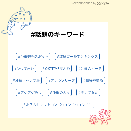
Recommended by
#話題のキーワード
#沖縄観光スポット
#琉球ゴールデンキングス
#シウマ占い
#OKITIVEまとめ
#沖縄のビーチ
#沖縄キャンプ場
#アナウンサーズ
#復帰を知る
#アゲアゲめし
#沖縄の人々
#聞いてみた
#ホテルセレクション（ウィン♪ウィン♪）