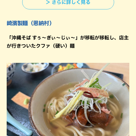
＞ さらに詳しく見る
崎濱製麺（恩納村）
「沖縄そば すぅ〜ぎぃ〜じぃ〜」が移転が移転し、店主
が行きついたクファ（硬い）麺