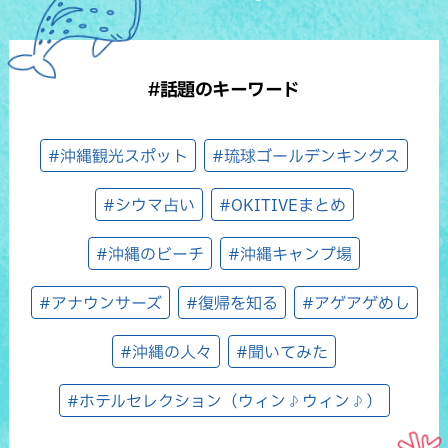
#話題のキーワード
#沖縄観光スポット
#琉球ゴールデンキングス
#シウマ占い
#OKITIVEまとめ
#沖縄のビーチ
#沖縄キャンプ場
#アナウンサーズ
#復帰を知る
#アゲアゲめし
#沖縄の人々
#聞いてみた
#ホテルセレクション（ウィン♪ウィン♪）