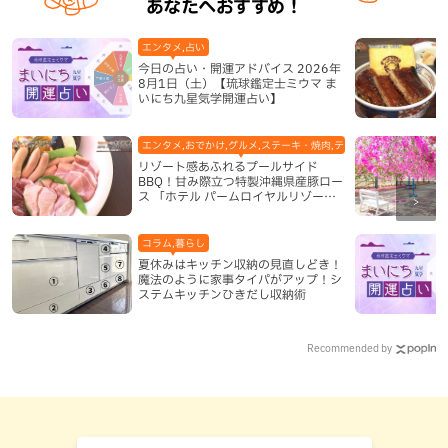
あなたへおすすめ！
エンタメ,占い
今日の占い・開運アドバイス 2026年
8月1日（土）【琉球鑑定士ミウマ ま
いにち九星気学開運占い】
エンタメ,おでかけ,グルメ,ステーキ・焼肉,テレビ,ホテル,地域,本島
リゾート感あふれるプールサイド
BBQ！甘み際立つ特製沖縄県産豚ロー
ス 「ホテル パームロイヤルリゾート
国際通り」（那覇市）
コラム,暮らし
夏休みはキッチン収納の見直しどき！
魔法のように家事タイパがアップ！シ
ステムキッチンひきだし収納術
Recommended by