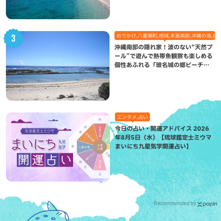
おでかけ,八重瀬町,地域,本島南部,沖縄の海,自
沖縄南部の隠れ家！波のない“天然プ
ール”で遊んで熱帯魚観察も楽しめる
個性あふれる「玻名城の郷ビーチ」
（八重瀬町）
エンタメ,占い
今日の占い・開運アドバイス 2026
年8月5日（水）【琉球鑑定士ミウマ
まいにち九星気学開運占い】
Recommended by