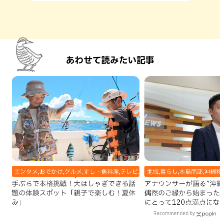
あわせて読みたい記事
エンタメ,おでかけ,グルメ,すし・魚料理,テレビ,体験,北谷町,地域,子ども,本島
地域,暮らし,本島南部,沖縄
手ぶらで本格挑戦！大はしゃぎできる話
アナウンサーが語る”沖縄移
題の体験スポット「親子で楽しむ！夏休
偶然のご縁から始まった
み」
にとって120点満点に
Recommended by