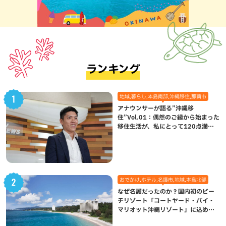
ランキング
地域,暮らし,本島南部,沖縄移住,那覇市
アナウンサーが語る”沖縄移
住”Vol.01：偶然のご縁から始まった
移住生活が、私にとって120点満点
になった理由
おでかけ,ホテル,名護市,地域,本島北部
なぜ名護だったのか？国内初のビー
チリゾート「コートヤード・バイ・
マリオット沖縄リゾート」に込めら
れた想い