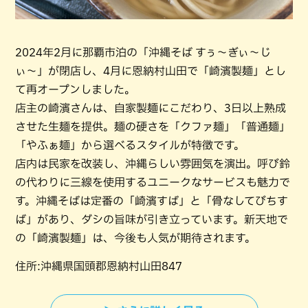
2024年2月に那覇市泊の「沖縄そば すぅ〜ぎぃ〜じ
ぃ〜」が閉店し、4月に恩納村山田で「崎濱製麺」とし
て再オープンしました。
店主の崎濱さんは、自家製麺にこだわり、3日以上熟成
させた生麺を提供。麺の硬さを「クファ麺」「普通麺」
「やふぁ麺」から選べるスタイルが特徴です。
店内は民家を改装し、沖縄らしい雰囲気を演出。呼び鈴
の代わりに三線を使用するユニークなサービスも魅力で
す。沖縄そばは定番の「崎濱すば」と「骨なしてびちす
ば」があり、ダシの旨味が引き立っています。新天地で
の「崎濱製麺」は、今後も人気が期待されます。
住所:沖縄県国頭郡恩納村山田847