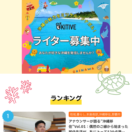
ランキング
地域,暮らし,本島南部,沖縄移住,那覇市
アナウンサーが語る”沖縄移
住”Vol.01：偶然のご縁から始まった
移住生活が、私にとって120点満点