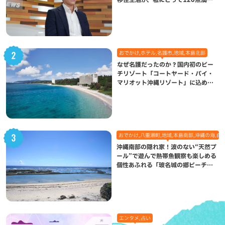
になった理由
おでかけ,ホテル,名護市,地域,本島北部
なぜ名護だったのか？国内初のビー
チリゾート「コートヤード・バイ・
マリオット沖縄リゾート」に込めら
れた想い
おでかけ,八重瀬町,地域,本島南部,沖縄の海,自
沖縄南部の隠れ家！波のない“天然プ
ール”で遊んで熱帯魚観察も楽しめる
個性あふれる「玻名城の郷ビーチ」
（八重瀬町）
エンタメ,占い