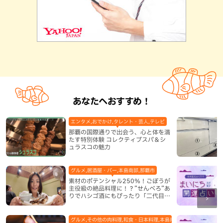
あなたへおすすめ！
エンタメ,おでかけ,タレント・芸人,テレビ
那覇の国際通りで出会う、心と体を満
たす特別体験 コレクティブスパ＆シ
ュラスコの魅力
グルメ,居酒屋・バー,本島南部,那覇市
素材のポテンシャル250％！ごぼうが
主役級の絶品料理に！？”せんべろ”あ
りでハシゴ酒にもぴったり「二代目ふ
み坊亭」（那覇市）
グルメ,その他の肉料理,和食・日本料理,本島南部,那覇市