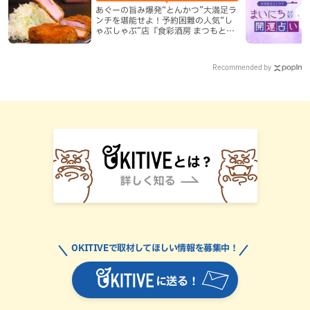
あぐーの旨み爆発“とんかつ”大満足ラ
ンチを堪能せよ！予約困難の人気“し
ゃぶしゃぶ”店『食彩酒房 まつもと』
平日限定でオープン（那覇市）
Recommended by
OKITIVEで取材してほしい情報を募集中！
に送る！