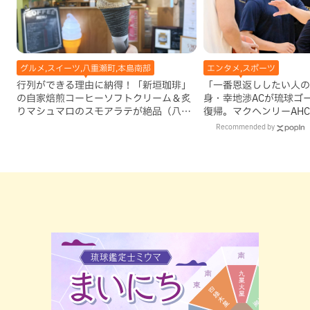
グルメ,スイーツ,八重瀬町,本島南部
エンタメ,スポーツ
行列ができる理由に納得！「新垣珈琲」
「一番恩返ししたい人の
の自家焙煎コーヒーソフトクリーム＆炙
身・幸地渉ACが琉球ゴ
りマシュマロのスモアラテが絶品（八重
復帰。マクヘンリーAH
瀬町）
理由
Recommended by