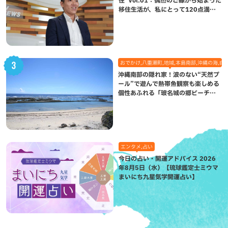
移住生活が、私にとって120点満点
になった理由
おでかけ,八重瀬町,地域,本島南部,沖縄の海,自
沖縄南部の隠れ家！波のない“天然プ
ール”で遊んで熱帯魚観察も楽しめる
個性あふれる「玻名城の郷ビーチ」
（八重瀬町）
エンタメ,占い
今日の占い・開運アドバイス 2026
年8月5日（水）【琉球鑑定士ミウマ
まいにち九星気学開運占い】