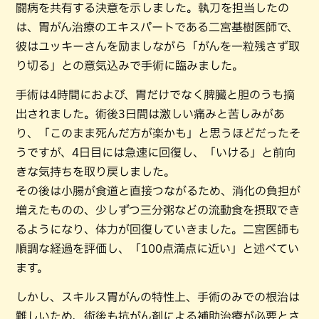
闘病を共有する決意を示しました。執刀を担当したの
は、胃がん治療のエキスパートである二宮基樹医師で、
彼はユッキーさんを励ましながら「がんを一粒残さず取
り切る」との意気込みで手術に臨みました。
手術は4時間におよび、胃だけでなく脾臓と胆のうも摘
出されました。術後3日間は激しい痛みと苦しみがあ
り、「このまま死んだ方が楽かも」と思うほどだったそ
うですが、4日目には急速に回復し、「いける」と前向
きな気持ちを取り戻しました。
その後は小腸が食道と直接つながるため、消化の負担が
増えたものの、少しずつ三分粥などの流動食を摂取でき
るようになり、体力が回復していきました。二宮医師も
順調な経過を評価し、「100点満点に近い」と述べてい
ます。
しかし、スキルス胃がんの特性上、手術のみでの根治は
難しいため、術後も抗がん剤による補助治療が必要とさ