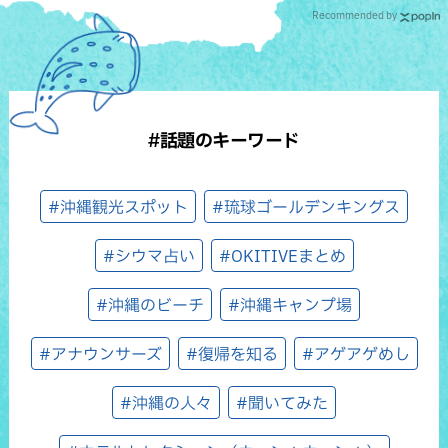
Recommended by
#話題のキーワード
#沖縄観光スポット
#琉球ゴールデンキングス
#シウマ占い
#OKITIVEまとめ
#沖縄のビーチ
#沖縄キャンプ場
#アナウンサーズ
#復帰を知る
#アゲアゲめし
#沖縄の人々
#聞いてみた