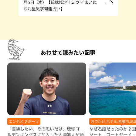
月6日（水）【琉球鑑定士ミウマ まいに
ち九星気学開運占い】
あわせて読みたい記事
エンタメ,スポーツ
おでかけ,ホテル,名護市,地
「優勝したい、その思いだけ」琉球ゴー
なぜ名護だったのか？国
ルデンキングスに加入した大浦颯太が語
ゾート「コートヤード・