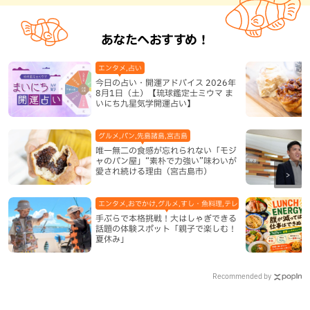
あなたへおすすめ！
エンタメ,占い
今日の占い・開運アドバイス 2026年
8月1日（土）【琉球鑑定士ミウマ ま
いにち九星気学開運占い】
グルメ,パン,先島諸島,宮古島
唯一無二の食感が忘れられない「モジ
ャのパン屋」“素朴で力強い”味わいが
愛され続ける理由（宮古島市）
エンタメ,おでかけ,グルメ,すし・魚料理,テレビ,体験,北谷町,地域,
手ぶらで本格挑戦！大はしゃぎできる
話題の体験スポット「親子で楽しむ！
夏休み」
Recommended by