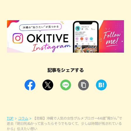
記事をシェアする
TOP
コラム
【悲報】沖縄で人気の女性グルメブロガー44歳”胃がん”で
逝去「明日死ぬかって言ったらそうでもなくて、少しは時間が残されている
から」伝えたい想い