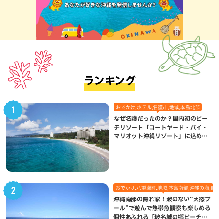
ランキング
おでかけ,ホテル,名護市,地域,本島北部
なぜ名護だったのか？国内初のビー
チリゾート「コートヤード・バイ・
マリオット沖縄リゾート」に込めら
れた想い
おでかけ,八重瀬町,地域,本島南部,沖縄の海,自
沖縄南部の隠れ家！波のない“天然プ
ール”で遊んで熱帯魚観察も楽しめる
個性あふれる「玻名城の郷ビーチ」