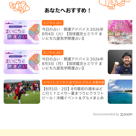
あなたへおすすめ！
エンタメ,占い
今日の占い・開運アドバイス 2026年
8月4日（火）【琉球鑑定士ミウマ ま
いにち九星気学開運占い】
エンタメ,占い
今日の占い・開運アドバイス 2026年
8月3日（月）【琉球鑑定士ミウマ ま
いにち九星気学開運占い】
イベント,エンタメ,おでかけ,グルメ,本島中部,本島北部,本島南部
【8月1日・2日】8月最初の週末はど
こ行く？エイサー夏まつりにクラフト
ビール！沖縄イベント＆グルメまとめ
Recommended by