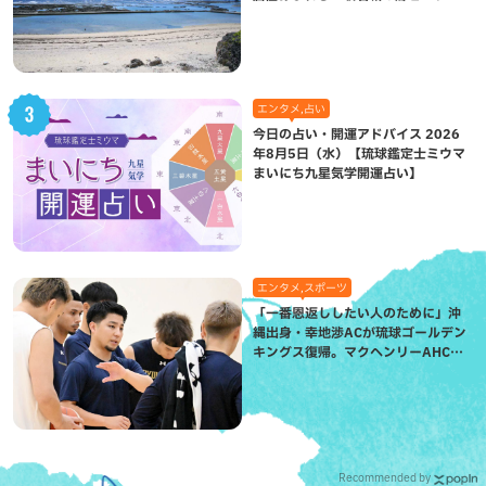
（八重瀬町）
エンタメ,占い
今日の占い・開運アドバイス 2026
年8月5日（水）【琉球鑑定士ミウマ
まいにち九星気学開運占い】
エンタメ,スポーツ
「一番恩返ししたい人のために」沖
縄出身・幸地渉ACが琉球ゴールデン
キングス復帰。マクヘンリーAHCに
信頼を寄せる理由
Recommended by