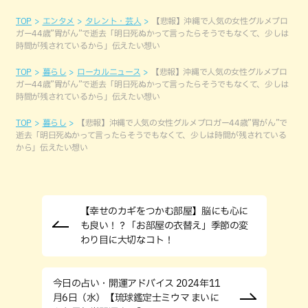
TOP
エンタメ
タレント・芸人
【悲報】沖縄で人気の女性グルメブロ
ガー44歳”胃がん”で逝去「明日死ぬかって言ったらそうでもなくて、少しは
時間が残されているから」伝えたい想い
TOP
暮らし
ローカルニュース
【悲報】沖縄で人気の女性グルメブロ
ガー44歳”胃がん”で逝去「明日死ぬかって言ったらそうでもなくて、少しは
時間が残されているから」伝えたい想い
TOP
暮らし
【悲報】沖縄で人気の女性グルメブロガー44歳”胃がん”で
逝去「明日死ぬかって言ったらそうでもなくて、少しは時間が残されている
から」伝えたい想い
【幸せのカギをつかむ部屋】脳にも心に
も良い！？「お部屋の衣替え」季節の変
わり目に大切なコト！
今日の占い・開運アドバイス 2024年11
月6日（水）【琉球鑑定士ミウマ まいに