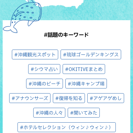
#話題のキーワード
#沖縄観光スポット
#琉球ゴールデンキングス
#シウマ占い
#OKITIVEまとめ
#沖縄のビーチ
#沖縄キャンプ場
#アナウンサーズ
#復帰を知る
#アゲアゲめし
#沖縄の人々
#聞いてみた
#ホテルセレクション（ウィン♪ウィン♪）