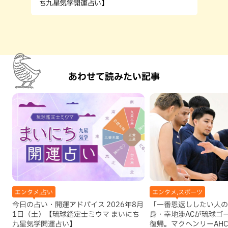
ち九星気学開運占い】
あわせて読みたい記事
エンタメ,占い
エンタメ,スポーツ
今日の占い・開運アドバイス 2026年8月
「一番恩返ししたい人の
1日（土）【琉球鑑定士ミウマ まいにち
身・幸地渉ACが琉球ゴ
九星気学開運占い】
復帰。マクヘンリーAH