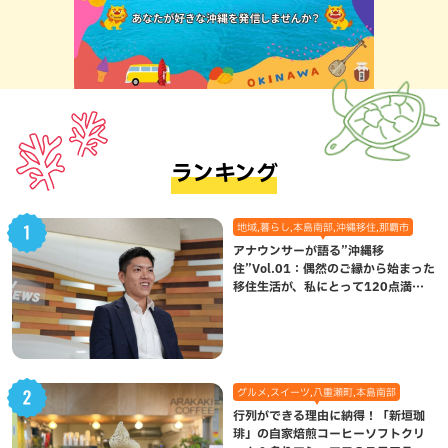
ランキング
地域,暮らし,本島南部,沖縄移住,那覇市
アナウンサーが語る”沖縄移
住”Vol.01：偶然のご縁から始まった
移住生活が、私にとって120点満点
になった理由
グルメ,スイーツ,八重瀬町,本島南部
行列ができる理由に納得！「新垣珈
琲」の自家焙煎コーヒーソフトクリ