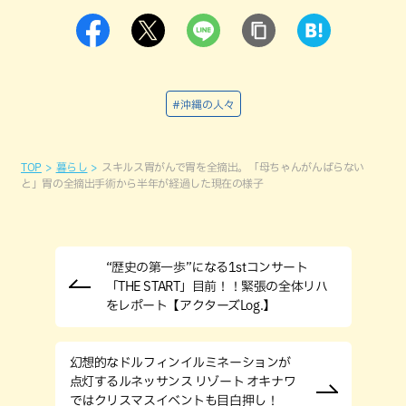
#沖縄の人々
TOP
暮らし
スキルス胃がんで胃を全摘出。「母ちゃんがんばらない
と」胃の全摘出手術から半年が経過した現在の様子
“歴史の第一歩”になる1stコンサート
「THE START」目前！！緊張の全体リハ
をレポート【アクターズLog.】
幻想的なドルフィンイルミネーションが
点灯するルネッサンス リゾート オキナワ
ではクリスマスイベントも目白押し！