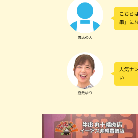
こちら
串」に
お店の人
人気ナ
い
嘉数ゆり