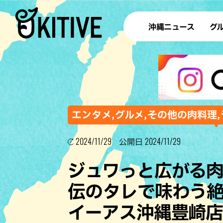
沖縄ニュース
グ
ラ
テイ
すし
沖
エンタメ,グルメ,その他の肉料理,
2024/11/29
2024/11/29
公開日
洋食・
ジュワっと広がる
ステー
伝のタレで味わう絶
その他
イーアス沖縄豊崎
ブッフェ