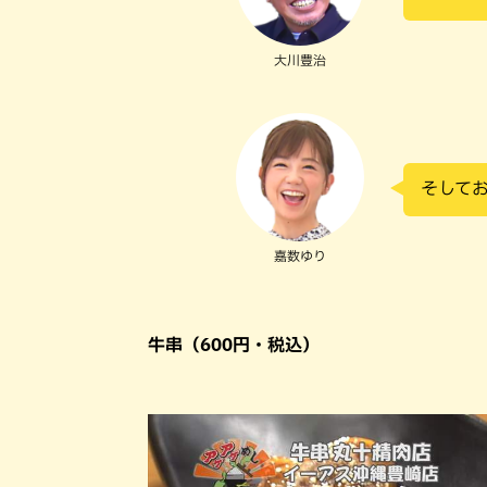
大川豊治
そしてお
嘉数ゆり
牛串（600円・税込）