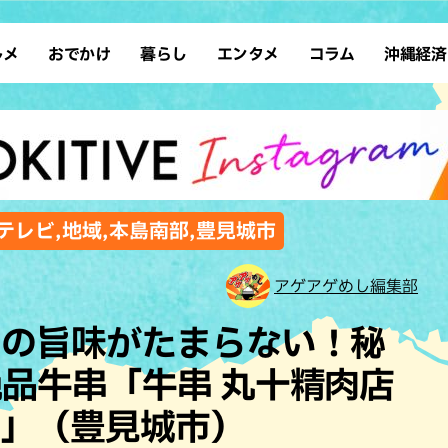
ルメ
おでかけ
暮らし
エンタメ
コラム
沖縄経済
ーメン
デート
沖縄そば
レシピ
スポーツ
ドライブ
SDGs
占い
クアウト
散歩
ファッション
カフェ
タレント・芸人
ソロ活
ローカルニュース
テレビ
・魚料理
自然
和食・日本料理
沖縄移住
イベント
子ども
沖縄旧暦行事
縄料理
歴史
アジア・エスニック
体験
テレビ,地域,本島南部,豊見城市
中華
レジャー
イタリアン
アート
アゲアゲめし編集部
西洋料理
ショッピング
フレンチ
ホテル
肉の旨味がたまらない！秘
キ・焼肉
サウナ
焼鳥・串料理
公園
品牛串「牛串 丸十精肉店
の肉料理
沖縄の海
居酒屋・バー
店」（豊見城市）
・バイキング
スイーツ