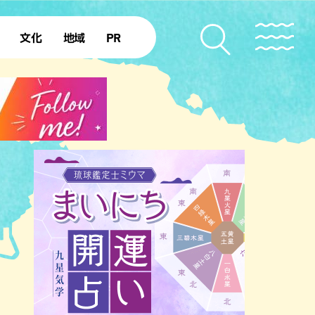
文化
地域
PR
復帰50年
本島北部
本島中部
本島南部
先島諸島
北部離島
南部離島