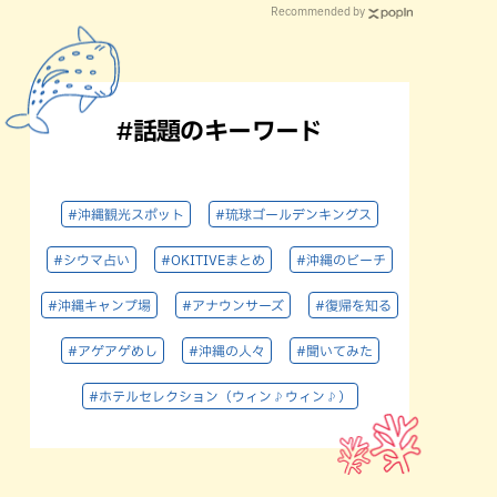
Recommended by
#話題のキーワード
#沖縄観光スポット
#琉球ゴールデンキングス
#シウマ占い
#OKITIVEまとめ
#沖縄のビーチ
#沖縄キャンプ場
#アナウンサーズ
#復帰を知る
#アゲアゲめし
#沖縄の人々
#聞いてみた
#ホテルセレクション（ウィン♪ウィン♪）