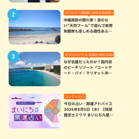
おでかけ,八重瀬町,地域,本島南部,沖縄の海,自然
沖縄南部の隠れ家！波のな
い“天然プール”で遊んで熱帯
魚観察も楽しめる個性あふれ
る「玻名城の郷ビーチ」（八
重瀬町）
おでかけ,ホテル,名護市,地域,本島北部
なぜ名護だったのか？国内初
のビーチリゾート「コートヤ
ード・バイ・マリオット沖縄
リゾート」に込められた想い
エンタメ,占い
今日の占い・開運アドバイス
2026年8月5日（水）【琉球
鑑定士ミウマ まいにち九星気
学開運占い】