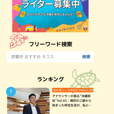
フリーワード検索
ランキング
地域,暮らし,本島南部,沖縄移住,那覇市
アナウンサーが語る”沖縄移
住”Vol.01：偶然のご縁から
始まった移住生活が、私にと
って120点満点になった理由