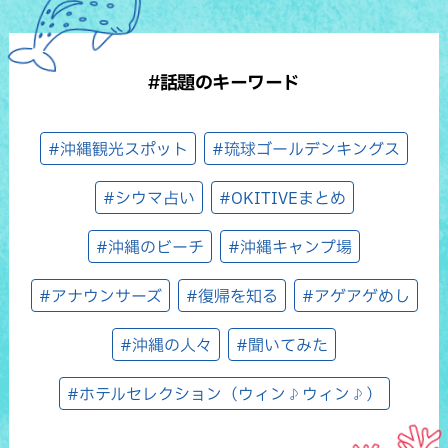
#話題のキーワード
#沖縄観光スポット
#琉球ゴールデンキングス
#シウマ占い
#OKITIVEまとめ
#沖縄のビーチ
#沖縄キャンプ場
#アナウンサーズ
#復帰を知る
#アゲアゲめし
#沖縄の人々
#聞いてみた
#ホテルセレクション（ウィン♪ウィン♪）