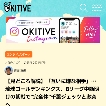
エンタメ,スポーツ
2024/11/29
2024/11/29
公開日
長嶺 真輝
【見どころ解説】「互いに嫌な相手」…
琉球ゴールデンキングス、Bリーグ中断明
けの初戦で“完全体”千葉ジェッツと激突
へ