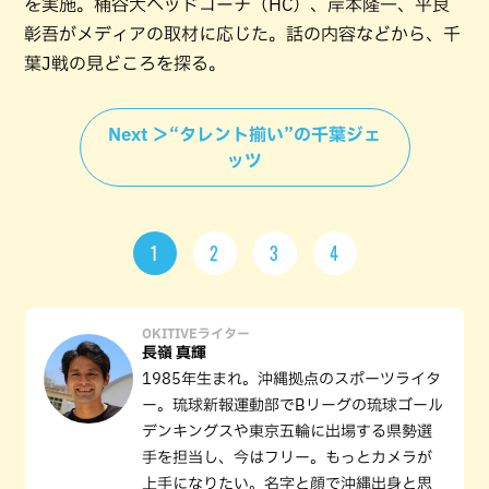
を実施。桶谷大ヘッドコーチ（HC）、岸本隆一、平良
彰吾がメディアの取材に応じた。話の内容などから、千
葉J戦の見どころを探る。
Next ＞“タレント揃い”の千葉ジェ
ッツ
1
2
3
4
OKITIVEライター
長嶺 真輝
1985年生まれ。沖縄拠点のスポーツライタ
ー。琉球新報運動部でBリーグの琉球ゴール
デンキングスや東京五輪に出場する県勢選
手を担当し、今はフリー。もっとカメラが
上手になりたい。名字と顔で沖縄出身と思