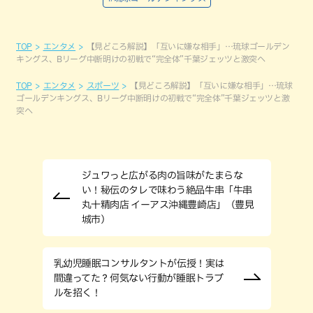
TOP
エンタメ
【見どころ解説】「互いに嫌な相手」…琉球ゴールデン
キングス、Bリーグ中断明けの初戦で“完全体”千葉ジェッツと激突へ
TOP
エンタメ
スポーツ
【見どころ解説】「互いに嫌な相手」…琉球
ゴールデンキングス、Bリーグ中断明けの初戦で“完全体”千葉ジェッツと激
突へ
ジュワっと広がる肉の旨味がたまらな
い！秘伝のタレで味わう絶品牛串「牛串
丸十精肉店 イーアス沖縄豊崎店」（豊見
城市）
乳幼児睡眠コンサルタントが伝授！実は
間違ってた？何気ない行動が睡眠トラブ
ルを招く！