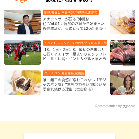
地域,暮らし,本島南部,沖縄移住,那覇市
アナウンサーが語る”沖縄移
住”Vol.01：偶然のご縁から始まった
移住生活が、私にとって120点満点に
なった理由
イベント,エンタメ,おでかけ,グルメ,本島中部,本島北部,本島南部
【8月1日・2日】8月最初の週末はど
こ行く？エイサー夏まつりにクラフト
ビール！沖縄イベント＆グルメまとめ
グルメ,パン,先島諸島,宮古島
唯一無二の食感が忘れられない「モジ
ャのパン屋」“素朴で力強い”味わいが
愛され続ける理由（宮古島市）
Recommended by