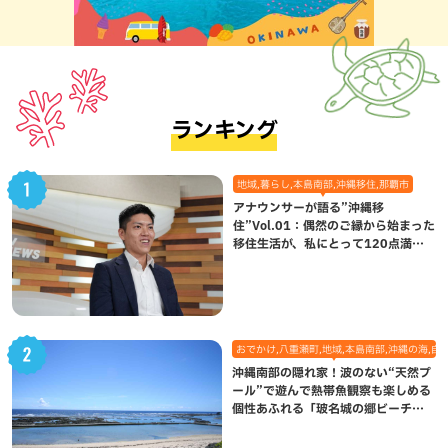
ランキング
地域,暮らし,本島南部,沖縄移住,那覇市
アナウンサーが語る”沖縄移
住”Vol.01：偶然のご縁から始まった
移住生活が、私にとって120点満点
になった理由
おでかけ,八重瀬町,地域,本島南部,沖縄の海,自
沖縄南部の隠れ家！波のない“天然プ
ール”で遊んで熱帯魚観察も楽しめる
個性あふれる「玻名城の郷ビーチ」
（八重瀬町）