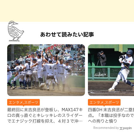
あわせて読みたい記事
エンタメ,スポーツ
エンタメ,スポーツ
最終回に末吉良丞が登板し、MAX147キ
四番DH 末吉良丞が二塁打２本、２打
ロの真っ直ぐとキレッキレのスライダー
点。「本職は投手なので
でエナジック打線を抑え、４対３で沖縄
への拘りと憤り
尚学優勝
Recommended by