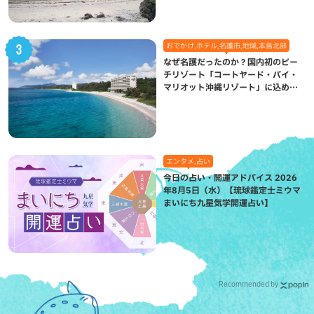
おでかけ,ホテル,名護市,地域,本島北部
なぜ名護だったのか？国内初のビー
チリゾート「コートヤード・バイ・
マリオット沖縄リゾート」に込めら
れた想い
エンタメ,占い
今日の占い・開運アドバイス 2026
年8月5日（水）【琉球鑑定士ミウマ
まいにち九星気学開運占い】
Recommended by