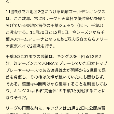
る。
11勝3敗で西地区2位につける琉球ゴールデンキングス
は、ここ数年、常にBリーグと天皇杯で優勝争いを繰り
広げている東地区首位の千葉ジェッツ（以下、千葉J）
と激突する。11月30日と12月1日、今シーズンから千
葉Jのホームアリーナとなった約1万人収容のららアリー
ナ東京ベイで2連戦を行う。
千葉Jのこれまでの成績は、キングスを上回る12勝2
敗。昨シーズンまで米NBAでプレーしていた日本トップ
プレーヤーの一人である渡邊雄太が開幕から2戦目で足
首を負傷し、その後は欠場が続いていたにも関わらず、
である。渡邊は中断明けから復帰することを明言してお
り、キングスはほぼ“完全体”の千葉Jと対戦することに
なりそうだ。
リーグの再開を前に、キングスは11月22日に公開練習