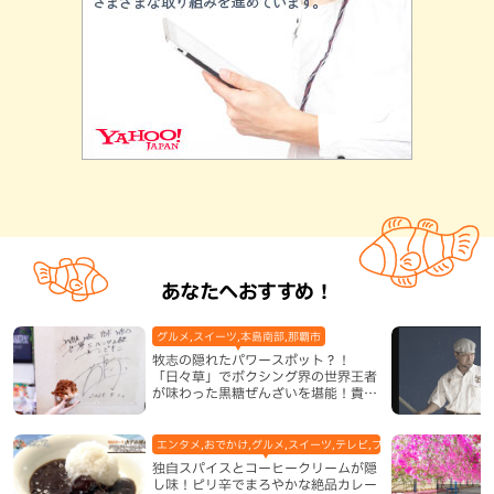
あなたへおすすめ！
グルメ,スイーツ,本島南部,那覇市
牧志の隠れたパワースポット？！
「日々草」でボクシング界の世界王者
が味わった黒糖ぜんざいを堪能！貴重
なサインと手作りケーキも要チェック
（那覇市）
エンタメ,おでかけ,グルメ,スイーツ,テレビ,ブッフェ・バイキング,ホ
独自スパイスとコーヒークリームが隠
し味！ピリ辛でまろやかな絶品カレー