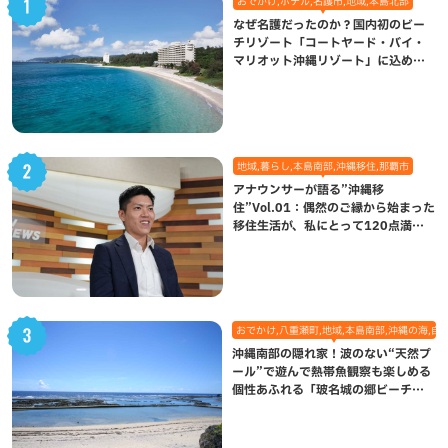
おでかけ,ホテル,名護市,地域,本島北部
なぜ名護だったのか？国内初のビー
チリゾート「コートヤード・バイ・
マリオット沖縄リゾート」に込めら
れた想い
地域,暮らし,本島南部,沖縄移住,那覇市
アナウンサーが語る”沖縄移
住”Vol.01：偶然のご縁から始まった
移住生活が、私にとって120点満点
になった理由
おでかけ,八重瀬町,地域,本島南部,沖縄の海,自
沖縄南部の隠れ家！波のない“天然プ
ール”で遊んで熱帯魚観察も楽しめる
個性あふれる「玻名城の郷ビーチ」
（八重瀬町）