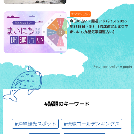
エンタメ,占い
今日の占い・開運アドバイス 2026
年8月5日（水）【琉球鑑定士ミウマ
まいにち九星気学開運占い】
Recommended by
#話題のキーワード
#沖縄観光スポット
#琉球ゴールデンキングス