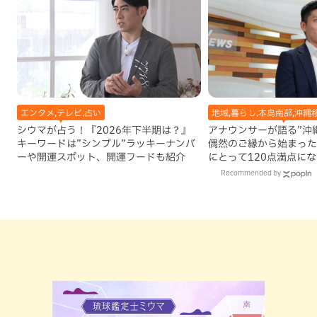
エンタメ,テレビ,占い
地域,暮らし,本島南部,沖縄
シウマが占う！『2026年下半期は？』
アナウンサーが語る”沖縄移
キーワードは”シンプル”ラッキーナンバ
偶然のご縁から始まった
ーや開運スポット、開運フードも紹介
にとって120点満点に
Recommended by