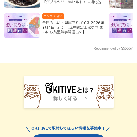
「ダブルツリーbyヒルトン沖縄北谷リ
ゾート」（北谷町）
エンタメ,占い
今日の占い・開運アドバイス 2026年
8月4日（火）【琉球鑑定士ミウマ ま
いにち九星気学開運占い】
Recommended by
OKITIVEで取材してほしい情報を募集中！