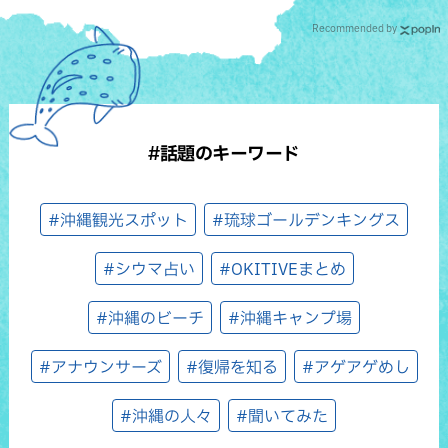
Recommended by
#話題のキーワード
#沖縄観光スポット
#琉球ゴールデンキングス
#シウマ占い
#OKITIVEまとめ
#沖縄のビーチ
#沖縄キャンプ場
#アナウンサーズ
#復帰を知る
#アゲアゲめし
#沖縄の人々
#聞いてみた