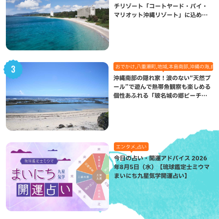
チリゾート「コートヤード・バイ・
マリオット沖縄リゾート」に込めら
れた想い
おでかけ,八重瀬町,地域,本島南部,沖縄の海,自
沖縄南部の隠れ家！波のない“天然プ
ール”で遊んで熱帯魚観察も楽しめる
個性あふれる「玻名城の郷ビーチ」
（八重瀬町）
エンタメ,占い
今日の占い・開運アドバイス 2026
年8月5日（水）【琉球鑑定士ミウマ
まいにち九星気学開運占い】