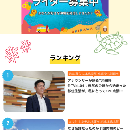
ランキング
地域,暮らし,本島南部,沖縄移住,那覇市
アナウンサーが語る”沖縄移
住”Vol.01：偶然のご縁から始まった
移住生活が、私にとって120点満点
になった理由
おでかけ,ホテル,名護市,地域,本島北部
なぜ名護だったのか？国内初のビー