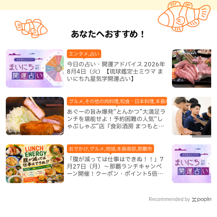
あなたへおすすめ！
エンタメ,占い
今日の占い・開運アドバイス 2026年
8月4日（火）【琉球鑑定士ミウマ ま
いにち九星気学開運占い】
グルメ,その他の肉料理,和食・日本料理,本島南部,那覇市
あぐーの旨み爆発“とんかつ”大満足ラ
ンチを堪能せよ！予約困難の人気“し
ゃぶしゃぶ”店『食彩酒房 まつもと』
平日限定でオープン（那覇市）
おでかけ,グルメ,地域,本島南部,那覇市
「腹が減っては仕事はできぬ！！」7
月27日（月）〜那覇ランチキャンペ
ーン開催！クーポン・ポイント5倍・
限定グッズが当たる12日間
Recommended by