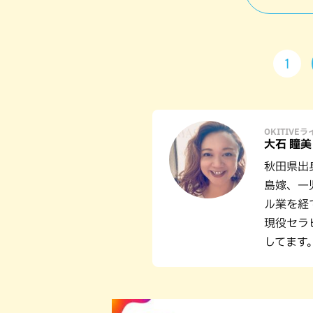
1
OKITIVE
大石 瞳美
秋田県出
島嫁、一
ル業を経
現役セラ
してます