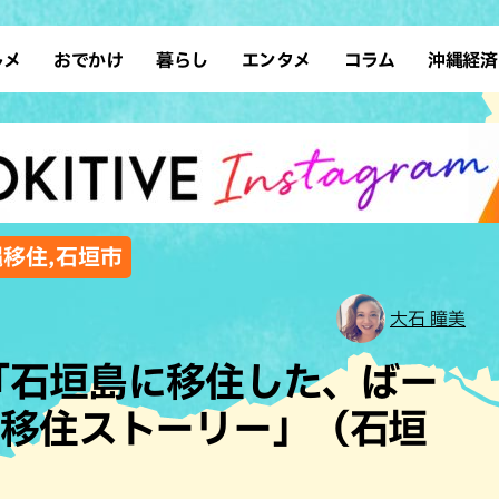
ルメ
おでかけ
暮らし
エンタメ
コラム
沖縄経済
ーメン
デート
沖縄そば
レシピ
スポーツ
ドライブ
SDGs
占い
クアウト
散歩
ファッション
カフェ
タレント・芸人
ソロ活
ローカルニュース
テレビ
・魚料理
自然
和食・日本料理
沖縄移住
イベント
子ども
沖縄旧暦行事
縄料理
歴史
アジア・エスニック
体験
縄移住,石垣市
中華
レジャー
イタリアン
アート
大石 瞳美
西洋料理
ショッピング
フレンチ
ホテル
「石垣島に移住した、ばー
キ・焼肉
サウナ
焼鳥・串料理
公園
島移住ストーリー」（石垣
の肉料理
沖縄の海
居酒屋・バー
・バイキング
スイーツ