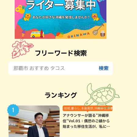
フリーワード検索
ランキング
地域,暮らし,本島南部,沖縄移住,那覇市
アナウンサーが語る”沖縄移
住”Vol.01：偶然のご縁から
始まった移住生活が、私にと
って120点満点になった理由