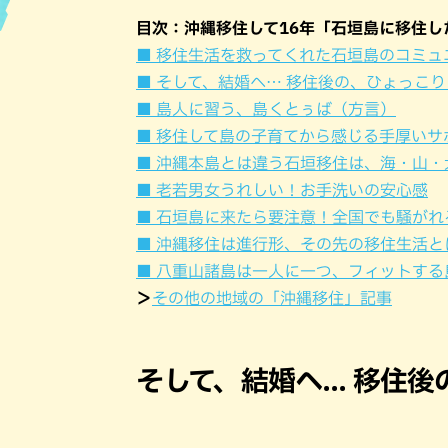
目次：沖縄移住して16年「石垣島に移住
ハン
■ 移住生活を救ってくれた石垣島のコミュ
■ そして、結婚へ… 移住後の、ひょっこり
■ 島人に習う、島くとぅば（方言）
■ 移住して島の子育てから感じる手厚いサ
■ 沖縄本島とは違う石垣移住は、海・山・
■ 老若男女うれしい！お手洗いの安心感
■ 石垣島に来たら要注意！全国でも騒がれ
■ 沖縄移住は進行形、その先の移住生活と
■ 八重山諸島は一人に一つ、フィットする
＞
その他の地域の「沖縄移住」記事
そして、結婚へ... 移住