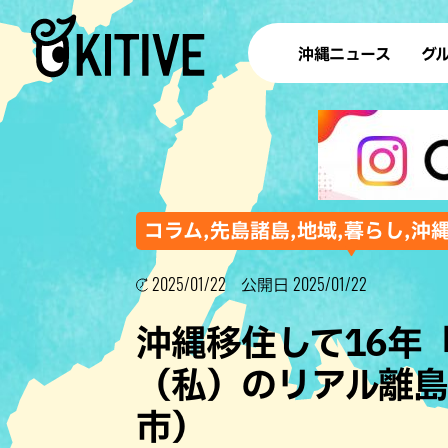
沖縄ニュース
グ
ラ
テイ
すし
沖
コラム,先島諸島,地域,暮らし,沖
2025/01/22
2025/01/22
公開日
洋食・
沖縄移住して16年
ステー
（私）のリアル離
その他
市）
ブッフェ