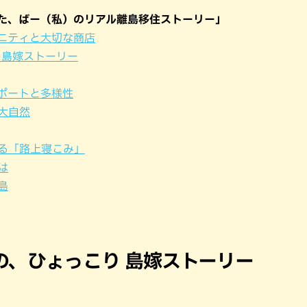
パン
カレー
した、ばー（私）のリアル離島移住ストーリー」
バーガー
タコス・タコライス
ニティと大切な商店
 島嫁ストーリー
ポートと多様性
大自然
る「路上寝こみ」
は
島
後の、ひょっこり 島嫁ストーリー