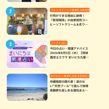
グルメ,スイーツ,八重瀬町,本島南部
行列ができる理由に納得！
「新垣珈琲」の自家焙煎コー
ヒーソフトクリーム＆炙りマ
シュマロのスモアラテが絶品
（八重瀬町）
エンタメ,占い
今日の占い・開運アドバイス
2026年8月5日（水）【琉球
鑑定士ミウマ まいにち九星気
学開運占い】
おでかけ,八重瀬町,地域,本島南部,沖縄の海,自然
沖縄南部の隠れ家！波のな
い“天然プール”で遊んで熱帯
魚観察も楽しめる個性あふれ
る「玻名城の郷ビーチ」（八
重瀬町）