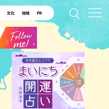
文化
地域
PR
復帰50年
本島北部
本島中部
本島南部
先島諸島
北部離島
南部離島