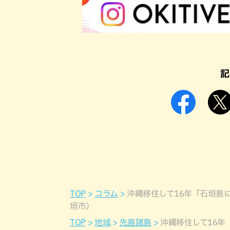
記
TOP
コラム
沖縄移住して16年「石垣島
垣市）
TOP
地域
先島諸島
沖縄移住して16