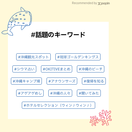
Recommended by
#話題のキーワード
#沖縄観光スポット
#琉球ゴールデンキングス
#シウマ占い
#OKITIVEまとめ
#沖縄のビーチ
#沖縄キャンプ場
#アナウンサーズ
#復帰を知る
#アゲアゲめし
#沖縄の人々
#聞いてみた
#ホテルセレクション（ウィン♪ウィン♪）