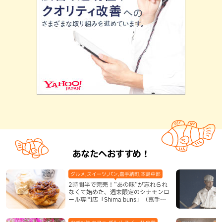
あなたへおすすめ！
グルメ,スイーツ,パン,嘉手納町,本島中部
2時間半で完売！“あの味”が忘れられ
なくて始めた、週末限定のシナモンロ
ール専門店「Shima buns」（嘉手納
町）