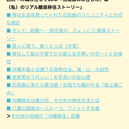
（私）のリアル離島移住ストーリー」
■ 移住生活を救ってくれた石垣島のコミュニティと大切
な商店
■ そして、結婚へ… 移住後の、ひょっこり 島嫁ストー
リー
■ 島人に習う、島くとぅば（方言）
■ 移住して島の子育てから感じる手厚いサポートと多様
性
■ 沖縄本島とは違う石垣移住は、海・山・大自然
■ 老若男女うれしい！お手洗いの安心感
■ 石垣島に来たら要注意！全国でも騒がれる「路上寝こ
み」
■ 沖縄移住は進行形、その先の移住生活とは
■ 八重山諸島は一人に一つ、フィットする島
＞
その他の地域の「沖縄移住」記事