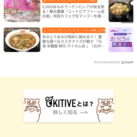
おでかけ,カフェ,グルメ,スイーツ,自然
5,000本ものブーゲンビレアが咲き誇
る！観光農園「ユートピアファーム宮
古島」併設カフェで生マンゴーを堪能
（宮古島）
エンタメ,グルメ,テレビ,ラーメン,中華,北中城村,地域,本島中部
辛さとうまみが絶妙に絡み合う！ 豊
富な選べるカスタマイズが魅力 「元
祖 辛麺屋 桝元 ライカム店 」（北中城
村）
Recommended by