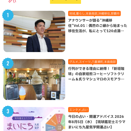
地域,暮らし,本島南部,沖縄移住,那覇市
アナウンサーが語る”沖縄移
住”Vol.01：偶然のご縁から始まった
移住生活が、私にとって120点満点
になった理由
グルメ,スイーツ,八重瀬町,本島南部
行列ができる理由に納得！「新垣珈
琲」の自家焙煎コーヒーソフトクリ
ーム＆炙りマシュマロのスモアラテ
が絶品（八重瀬町）
エンタメ,占い
今日の占い・開運アドバイス 2026
年8月5日（水）【琉球鑑定士ミウマ
まいにち九星気学開運占い】