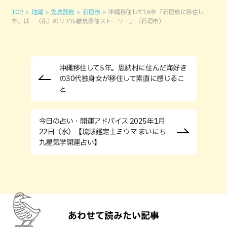
TOP
地域
先島諸島
石垣市
沖縄移住して16年「石垣島に移住し
た、ばー（私）のリアル離島移住ストーリー」（石垣市）
沖縄移住して5年。恩納村に住んだ海好き
の30代独身女が移住して素直に感じるこ
と
今日の占い・開運アドバイス 2025年1月
22日（水）【琉球鑑定士ミウマ まいにち
九星気学開運占い】
あわせて読みたい記事