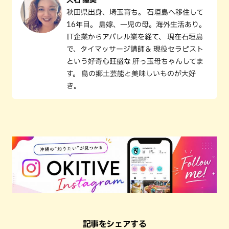
大石 瞳美
秋田県出身、埼玉育ち。 石垣島へ移住して
16年目。 島嫁、一児の母。海外生活あり。
IT企業からアパレル業を経て、 現在石垣島
で、タイマッサージ講師＆ 現役セラピスト
という好奇心旺盛な 肝っ玉母ちゃんしてま
す。 島の郷土芸能と美味しいものが大好
き。
記事をシェアする