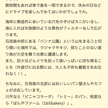
数時間もあれば車で島を一周できるので、休みの日など
にドライブを楽しんでみてはいかがでしょうか。
海岸に無造作にあいている穴をのぞけばカニがいるし、
海に入れば水族館のような景色がフィルターなしで広が
ります。
石垣島中部にある「バンナ公園」という山をまるごと切
り開いた場所では、クジャクやキジ、見たことのない渡
り鳥が大空を舞う光景に遭遇します。
また、巨大などんぐりを拾って袋いっぱいに持ち帰るこ
とも（外遊びに出る際には、大人も子供も着替えをお忘
れなく！）。
ちなみに、石垣島の北部にはおいしいパン屋さんやカフ
ェが点在しています。
川平なら「ピニャコラーダ」「トミー」のパン、桃里な
ら「ばんやファーム（165bakery）」。