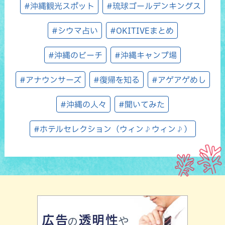
#沖縄観光スポット
#琉球ゴールデンキングス
#シウマ占い
#OKITIVEまとめ
#沖縄のビーチ
#沖縄キャンプ場
#アナウンサーズ
#復帰を知る
#アゲアゲめし
#沖縄の人々
#聞いてみた
#ホテルセレクション（ウィン♪ウィン♪）