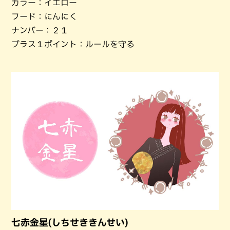
カラー：イエロー
フード：にんにく
ナンバー：２１
プラス１ポイント：ルールを守る
七赤金星(しちせききんせい)