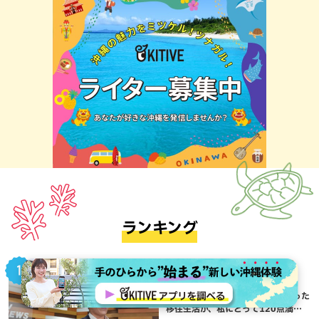
ランキング
地域,暮らし,本島南部,沖縄移住,那覇市
アナウンサーが語る”沖縄移
住”Vol.01：偶然のご縁から始まった
移住生活が、私にとって120点満点