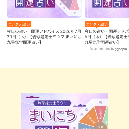
エンタメ,占い
エンタメ,占い
今日の占い・開運アドバイス 2026年7月
今日の占い・開運アドバイ
30日（木）【琉球鑑定士ミウマ まいにち
6日（木）【琉球鑑定士
九星気学開運占い】
九星気学開運占い】
Recommended by