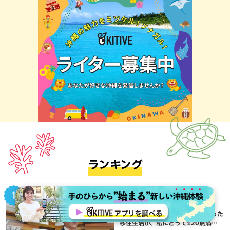
ランキング
地域,暮らし,本島南部,沖縄移住,那覇市
アナウンサーが語る”沖縄移
住”Vol.01：偶然のご縁から始まった
移住生活が、私にとって120点満点