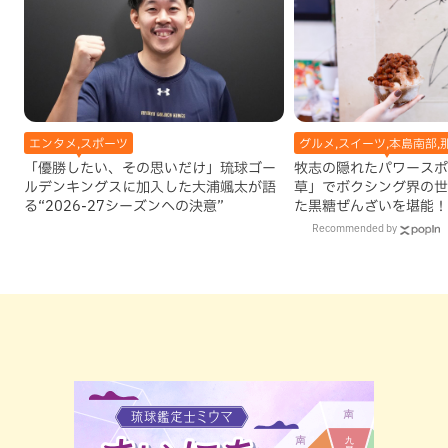
エンタメ,スポーツ
グルメ,スイーツ,本島南部,
「優勝したい、その思いだけ」琉球ゴー
牧志の隠れたパワースポ
ルデンキングスに加入した大浦颯太が語
草」でボクシング界の世
る“2026-27シーズンへの決意”
た黒糖ぜんざいを堪能！
手作りケーキも要チェッ
Recommended by