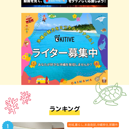
ランキング
地域,暮らし,本島南部,沖縄移住,那覇市