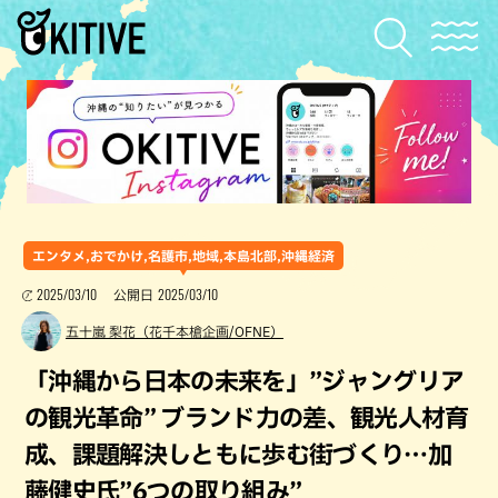
エンタメ,おでかけ,名護市,地域,本島北部,沖縄経済
2025/03/10
2025/03/10
公開日
五十嵐 梨花（花千本槍企画/OFNE）
「沖縄から日本の未来を」”ジャングリア
の観光革命” ブランド力の差、観光人材育
成、課題解決しともに歩む街づくり…加
藤健史氏”6つの取り組み”