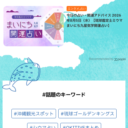
エンタメ,占い
今日の占い・開運アドバイス 2026
年8月5日（水）【琉球鑑定士ミウマ
まいにち九星気学開運占い】
Recommended by
#話題のキーワード
#沖縄観光スポット
#琉球ゴールデンキングス
#シウマ占い
#OKITIVEまとめ