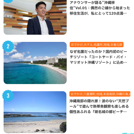
アナウンサーが語る”沖縄移
住”Vol.01：偶然のご縁から始まった
移住生活が、私にとって120点満点
になった理由
おでかけ,ホテル,名護市,地域,本島北部
なぜ名護だったのか？国内初のビー
チリゾート「コートヤード・バイ・
マリオット沖縄リゾート」に込めら
れた想い
おでかけ,八重瀬町,地域,本島南部,沖縄の海,自
沖縄南部の隠れ家！波のない“天然プ
ール”で遊んで熱帯魚観察も楽しめる
個性あふれる「玻名城の郷ビーチ」
（八重瀬町）