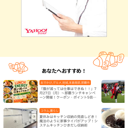
あなたへおすすめ！
おでかけ,グルメ,地域,本島南部,那覇市
「腹が減っては仕事はできぬ！！」7
月27日（月）〜那覇ランチキャンペ
ーン開催！クーポン・ポイント5倍・
限定グッズが当たる12日間
コラム,暮らし
夏休みはキッチン収納の見直しどき！
魔法のように家事タイパがアップ！シ
ステムキッチンひきだし収納術