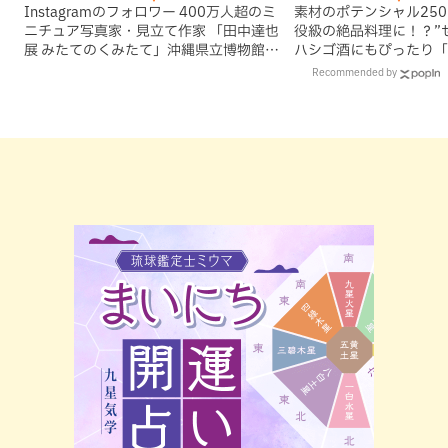
Instagramのフォロワー 400万人超のミ
素材のポテンシャル25
ニチュア写真家・見立て作家 「田中達也
役級の絶品料理に！？”
展 みたてのくみたて」沖縄県立博物館・
ハシゴ酒にもぴったり「
美術館
亭」（那覇市）
Recommended by