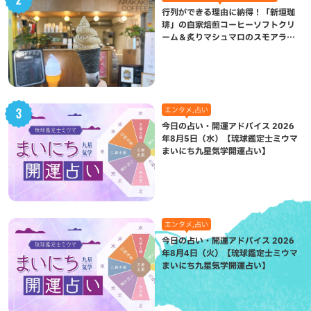
行列ができる理由に納得！「新垣珈
琲」の自家焙煎コーヒーソフトクリ
ーム＆炙りマシュマロのスモアラテ
が絶品（八重瀬町）
エンタメ,占い
今日の占い・開運アドバイス 2026
年8月5日（水）【琉球鑑定士ミウマ
まいにち九星気学開運占い】
エンタメ,占い
今日の占い・開運アドバイス 2026
年8月4日（火）【琉球鑑定士ミウマ
まいにち九星気学開運占い】