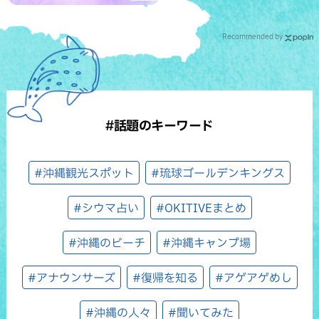
Recommended by
#話題のキーワード
#沖縄観光スポット
#琉球ゴールデンキングス
#シウマ占い
#OKITIVEまとめ
#沖縄のビーチ
#沖縄キャンプ場
#アナウンサーズ
#復帰を知る
#アゲアゲめし
#沖縄の人々
#聞いてみた