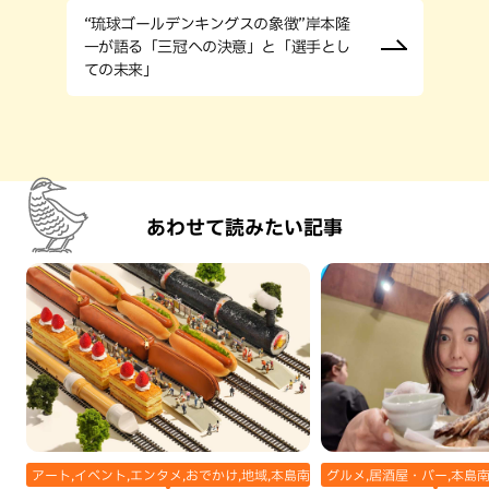
“琉球ゴールデンキングスの象徴”岸本隆
一が語る「三冠への決意」と「選手とし
ての未来」
あわせて読みたい記事
アート,イベント,エンタメ,おでかけ,地域,本島南部,那覇市
グルメ,居酒屋・バー,本島南