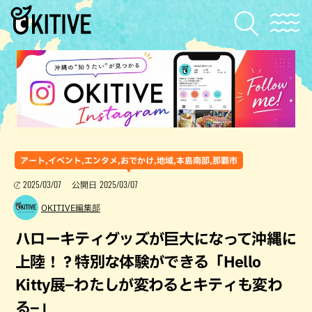
アート,イベント,エンタメ,おでかけ,地域,本島南部,那覇市
2025/03/07
2025/03/07
公開日
OKITIVE編集部
ハローキティグッズが巨大になって沖縄に
上陸！？特別な体験ができる「Hello
Kitty展–わたしが変わるとキティも変わ
る–」