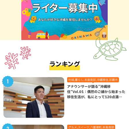
ランキング
地域,暮らし,本島南部,沖縄移住,那覇市
アナウンサーが語る”沖縄移
住”Vol.01：偶然のご縁から始まった
移住生活が、私にとって120点満点
になった理由
グルメ,スイーツ,八重瀬町,本島南部