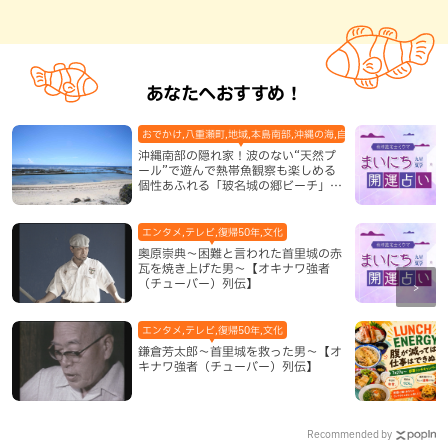
あなたへおすすめ！
おでかけ,八重瀬町,地域,本島南部,沖縄の海,自然
沖縄南部の隠れ家！波のない“天然プ
ール”で遊んで熱帯魚観察も楽しめる
個性あふれる「玻名城の郷ビーチ」
（八重瀬町）
エンタメ,テレビ,復帰50年,文化
奥原崇典～困難と言われた首里城の赤
瓦を焼き上げた男～【オキナワ強者
（チューバー）列伝】
エンタメ,テレビ,復帰50年,文化
鎌倉芳太郎～首里城を救った男～【オ
キナワ強者（チューバー）列伝】
Recommended by