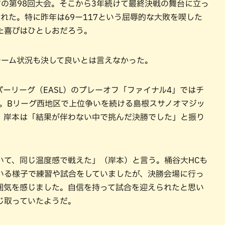
の第98回大会。そこから3年続けて最終決戦の舞台に立っ
れた。特に昨年は69ー117という屈辱的な大敗を喫した
た喜びはひとしおだろう。
チーム状況も決して良いとは言えなかった。
パーリーグ（EASL）のプレーオフ「ファイナル4」ではチ
敗。Bリーグ西地区で上位争いを続ける島根スサノオマジッ
。岸本は「結果が伴わない中で挑んだ決勝でした」と振り
いて、同じ温度感で戦えた」（岸本）と言う。桶谷大HCも
いる様子で練習や試合をしていましたが、決勝会場に行っ
囲気を感じました。自信を持って試合を迎えられたと思い
じ取っていたようだ。