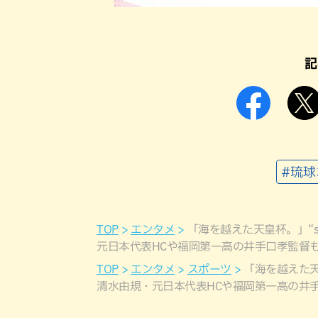
記
#琉
TOP
エンタメ
「海を越えた天皇杯。」“sm
元日本代表HCや福岡第一高の井手口孝監督
TOP
エンタメ
スポーツ
「海を越えた天皇
清水由規・元日本代表HCや福岡第一高の井