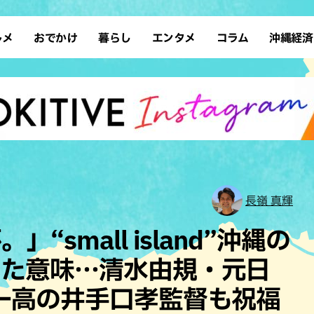
ルメ
おでかけ
暮らし
エンタメ
コラム
沖縄経済
ーメン
デート
沖縄そば
レシピ
スポーツ
ドライブ
SDGs
占い
クアウト
散歩
ファッション
カフェ
タレント・芸人
ソロ活
ローカルニュース
テレビ
・魚料理
自然
和食・日本料理
沖縄移住
イベント
子ども
沖縄旧暦行事
縄料理
歴史
アジア・エスニック
体験
中華
レジャー
イタリアン
アート
長嶺 真輝
西洋料理
ショッピング
フレンチ
ホテル
small island”沖縄の
キ・焼肉
サウナ
焼鳥・串料理
公園
した意味…清水由規・元日
の肉料理
沖縄の海
居酒屋・バー
一高の井手口孝監督も祝福
・バイキング
スイーツ