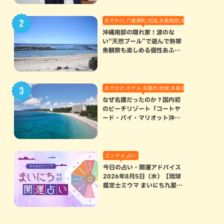
おでかけ,八重瀬町,地域,本島南部,沖縄の海,自然
沖縄南部の隠れ家！波のな
い“天然プール”で遊んで熱帯
魚観察も楽しめる個性あふれ
る「玻名城の郷ビーチ」（八
重瀬町）
おでかけ,ホテル,名護市,地域,本島北部
なぜ名護だったのか？国内初
のビーチリゾート「コートヤ
ード・バイ・マリオット沖縄
リゾート」に込められた想い
エンタメ,占い
今日の占い・開運アドバイス
2026年8月5日（水）【琉球
鑑定士ミウマ まいにち九星気
学開運占い】