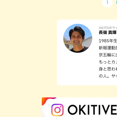
1
OKITIVE
長嶺 真輝
1985
新報運動
京五輪に
もっとカ
身と思わ
の人。ヤ