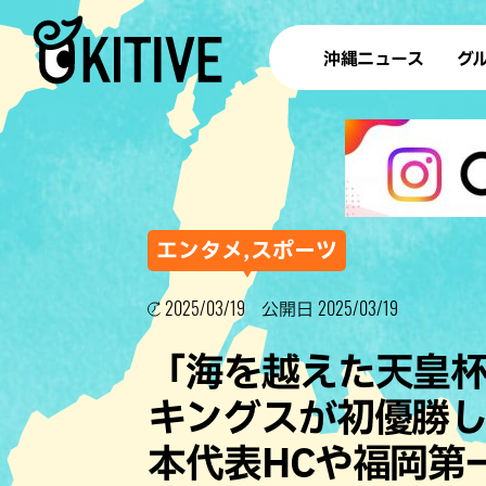
沖縄ニュース
グ
ラ
テイ
すし
沖
エンタメ,スポーツ
2025/03/19
2025/03/19
公開日
洋食・
「海を越えた天皇杯。」“
ステー
キングスが初優勝
その他
本代表HCや福岡第
ブッフェ