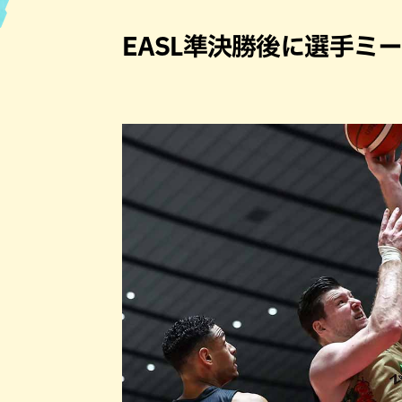
ハン
EASL準決勝後に選手ミ