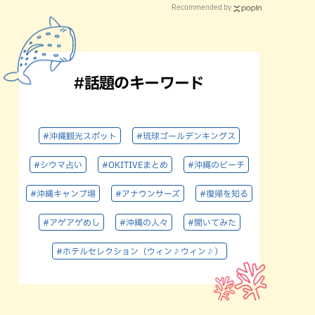
Recommended by
#話題のキーワード
#沖縄観光スポット
#琉球ゴールデンキングス
#シウマ占い
#OKITIVEまとめ
#沖縄のビーチ
#沖縄キャンプ場
#アナウンサーズ
#復帰を知る
#アゲアゲめし
#沖縄の人々
#聞いてみた
#ホテルセレクション（ウィン♪ウィン♪）