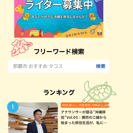
フリーワード検索
ランキング
地域,暮らし,本島南部,沖縄移住,那覇市
アナウンサーが語る”沖縄移
住”Vol.01：偶然のご縁から
始まった移住生活が、私にと
って120点満点になった理由