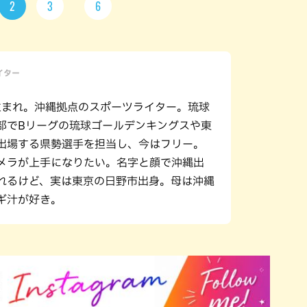
2
3
6
ライター
年生まれ。沖縄拠点のスポーツライター。琉球
部でBリーグの琉球ゴールデンキングスや東
出場する県勢選手を担当し、今はフリー。
メラが上手になりたい。名字と顔で沖縄出
れるけど、実は東京の日野市出身。母は沖縄
ギ汁が好き。