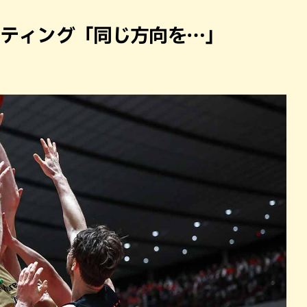
パン
カレー
バーガー
タコス・タコライス
ーティング「同じ方向を…」