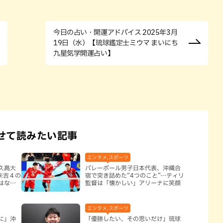
今日の占い・開運アドバイス 2025年3月
19日（水）【琉球鑑定士ミウマ まいにち
九星気学開運占い】
せて読みたい記事
エンタメ,スポーツ
久髙大
バレーボール男子日本代表、沖縄合
 末吉４の
宿で突き詰めた“4つのこと”…ティリ
はなし
監督は「懐かしい」アリーナに笑顔
エンタメ,スポーツ
に」沖
「優勝したい、その思いだけ」琉球