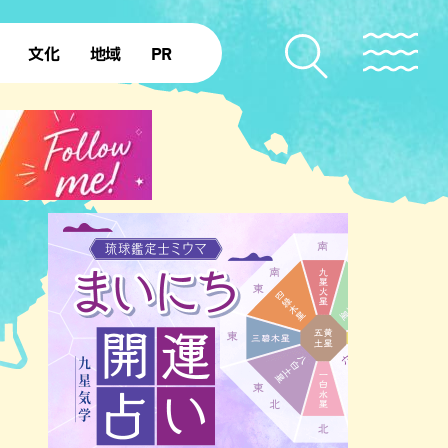
文化
地域
PR
復帰50年
本島北部
本島中部
本島南部
先島諸島
北部離島
南部離島