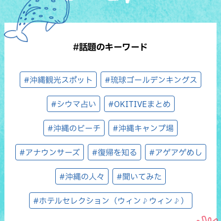
#話題のキーワード
#沖縄観光スポット
#琉球ゴールデンキングス
#シウマ占い
#OKITIVEまとめ
#沖縄のビーチ
#沖縄キャンプ場
#アナウンサーズ
#復帰を知る
#アゲアゲめし
#沖縄の人々
#聞いてみた
#ホテルセレクション（ウィン♪ウィン♪）