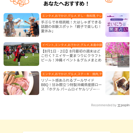
あなたへおすすめ！
エンタメ,おでかけ,グルメ,すし・魚料理,テレビ,体験,北谷町,地域,
手ぶらで本格挑戦！大はしゃぎできる
話題の体験スポット「親子で楽しむ！
夏休み」
イベント,エンタメ,おでかけ,グルメ,本島中部,本島北部,本島南部
【8月1日・2日】8月最初の週末はど
こ行く？エイサー夏まつりにクラフト
ビール！沖縄イベント＆グルメまとめ
エンタメ,おでかけ,グルメ,ステーキ・焼肉,テレビ,ホテル,地域,本島
リゾート感あふれるプールサイド
BBQ！甘み際立つ特製沖縄県産豚ロー
ス 「ホテル パームロイヤルリゾート
国際通り」（那覇市）
Recommended by