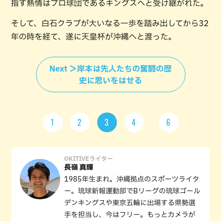
指す熱情はプロ球団であるキングスへと受け継がれた。
そして、白石クラブが大いなる一歩を踏み出してから32
年の時を経て、遂に天皇杯が沖縄へと渡った。
Next ＞岸本は先人たちの奮闘の歴
史に思いをはせる
1
2
3
4
6
OKITIVEライター
長嶺 真輝
1985年生まれ。沖縄拠点のスポーツライタ
ー。琉球新報運動部でBリーグの琉球ゴール
デンキングスや東京五輪に出場する県勢選
手を担当し、今はフリー。もっとカメラが