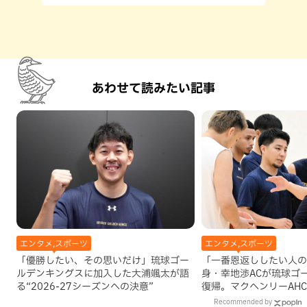
あわせて読みたい記事
エンタメ,スポーツ
エンタメ,スポーツ
「優勝したい、その思いだけ」琉球ゴー
「一番恩返ししたい人の
ルデンキングスに加入した大浦颯太が語
身・幸地渉ACが琉球ゴ
る“2026-27シーズンへの決意”
復帰。マクヘンリーAH
理由
Recommended by