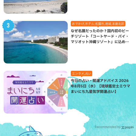
おでかけ,ホテル,名護市,地域,本島北部
なぜ名護だったのか？国内初のビー
チリゾート「コートヤード・バイ・
マリオット沖縄リゾート」に込めら
れた想い
エンタメ,占い
今日の占い・開運アドバイス 2026
年8月5日（水）【琉球鑑定士ミウマ
まいにち九星気学開運占い】
Recommended by