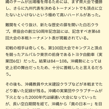
縄のチームが出場権を得るためには、まず県大会で優勝
し、さらに九州代表を決めるトーナメントでも頂点に立
たないといけないという極めて高いハードルがあった。
難関をくぐり抜け、新たな歴史の扉を開いた白石クラ
ブ。県協会の創立50周年記念誌には、記念すべき第68
回大会の本戦トーナメント表が掲載されている。
初戦の相手は奇しくも、第100回大会でキングスと頂点
を競ったアルバルク東京の前身であるトヨタ自動車（実
業団6位）だった。結果は84ー108。沖縄勢にとっては
史上初の舞台だったため、十分に善戦したと言えるだろ
う。
その後も、沖縄教員や大米建設クラブなどが本戦までた
どり着いた記録が残る。沖縄の実業団やクラブチームが
下火となった2000年代は縁遠い大会になっていった
が、長い空白期間を経て、沖縄から「真の日本一」を目