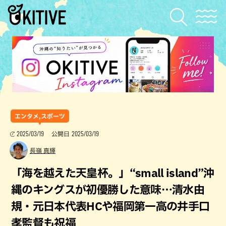
エンタメ,スポーツ
2025/03/19
2025/03/19
公開日
長嶺 真輝
「海を越えた天皇杯。」“small island”沖
縄のキングスが初優勝した意味…清水由
規・元日本代表HCや福岡第一高の井手口
孝監督も祝福