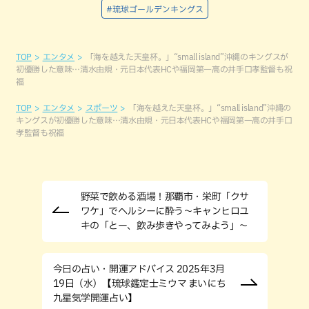
#琉球ゴールデンキングス
TOP
エンタメ
「海を越えた天皇杯。」“small island”沖縄のキングスが
初優勝した意味…清水由規・元日本代表HCや福岡第一高の井手口孝監督も祝
福
TOP
エンタメ
スポーツ
「海を越えた天皇杯。」“small island”沖縄の
キングスが初優勝した意味…清水由規・元日本代表HCや福岡第一高の井手口
孝監督も祝福
野菜で飲める酒場！那覇市・栄町「クサ
ワケ」でヘルシーに酔う～キャンヒロユ
キの「とー、飲み歩きやってみよう」〜
今日の占い・開運アドバイス 2025年3月
19日（水）【琉球鑑定士ミウマ まいにち
九星気学開運占い】