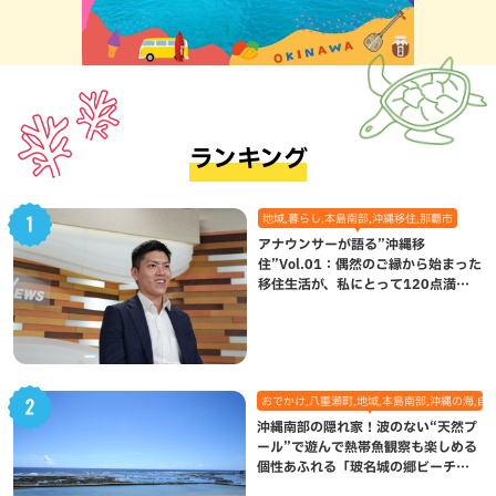
ランキング
地域,暮らし,本島南部,沖縄移住,那覇市
アナウンサーが語る”沖縄移
住”Vol.01：偶然のご縁から始まった
移住生活が、私にとって120点満点
になった理由
おでかけ,八重瀬町,地域,本島南部,沖縄の海,自
沖縄南部の隠れ家！波のない“天然プ
ール”で遊んで熱帯魚観察も楽しめる
個性あふれる「玻名城の郷ビーチ」
（八重瀬町）