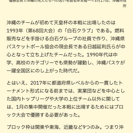
優勝会見で沖縄の先人たちへの思いを語る岸本隆一＝3月17日、沖縄市役
所
沖縄のチームが初めて天皇杯の本戦に出場したのは
1993年（第68回大会）の「白石クラブ」である。燃料
販売などを手掛ける白石グループの社員で作り、沖縄県
バスケットボール協会の現会長である日越延利氏らが中
心となって立ち上げたチームだった。1990年代は中
学、高校のカテゴリーでも県勢が躍動し、沖縄バスケが
一躍全国区にのし上がった時代だ。
とはいえ、2017年に都道府県レベルからの一貫したト
ーナメント形式になる前までは、実業団などを中心とし
た国内トップリーグや大学の上位チーム以外に関して
は、1月の集中開催だった本戦に出場するためにはブロ
ック大会で優勝する必要があった。
ブロック枠は関東や東海、近畿など9つのみ。つまり沖