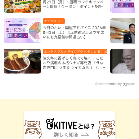
月27日（月）〜那覇ランチキャンペ
ーン開催！クーポン・ポイント5倍・
限定グッズが当たる12日間
エンタメ,占い
今日の占い・開運アドバイス 2026年
8月1日（土）【琉球鑑定士ミウマ ま
いにち九星気学開運占い】
エンタメ,グルメ,テイクアウト,テレビ,北中城村,和食・日本料理,地
注文毎に香ばしく炭火で焼く！ こだ
わり満載の本格ウナギ専門店 「うな
ぎ専門店 うまる ライカム店 」（北中
城村）
Recommended by