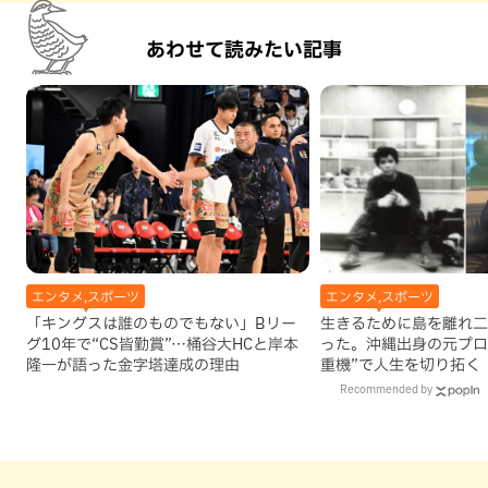
あわせて読みたい記事
エンタメ,スポーツ
エンタメ,スポーツ
「キングスは誰のものでもない」Bリー
生きるために島を離れ二
グ10年で“CS皆勤賞”…桶谷大HCと岸本
った。沖縄出身の元プロ
隆一が語った金字塔達成の理由
重機”で人生を切り拓く
Recommended by