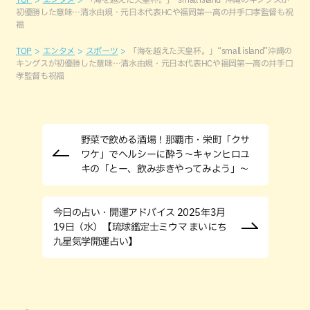
初優勝した意味…清水由規・元日本代表HCや福岡第一高の井手口孝監督も祝
福
TOP
エンタメ
スポーツ
「海を越えた天皇杯。」“small island”沖縄の
キングスが初優勝した意味…清水由規・元日本代表HCや福岡第一高の井手口
孝監督も祝福
野菜で飲める酒場！那覇市・栄町「クサ
ワケ」でヘルシーに酔う～キャンヒロユ
キの「とー、飲み歩きやってみよう」〜
今日の占い・開運アドバイス 2025年3月
19日（水）【琉球鑑定士ミウマ まいにち
九星気学開運占い】