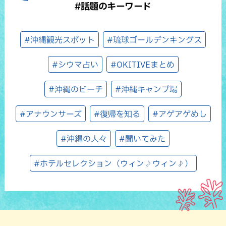
#話題のキーワード
#沖縄観光スポット
#琉球ゴールデンキングス
#シウマ占い
#OKITIVEまとめ
#沖縄のビーチ
#沖縄キャンプ場
#アナウンサーズ
#復帰を知る
#アゲアゲめし
#沖縄の人々
#聞いてみた
#ホテルセレクション（ウィン♪ウィン♪）