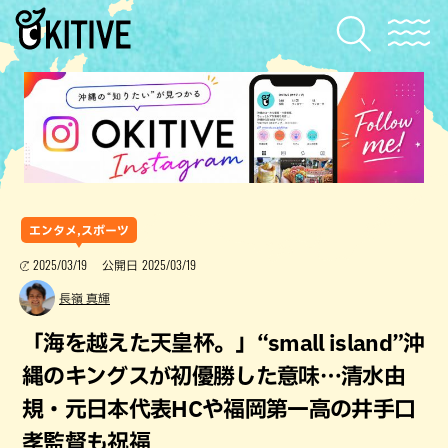
エンタメ,スポーツ
2025/03/19
2025/03/19
公開日
長嶺 真輝
「海を越えた天皇杯。」“small island”沖
縄のキングスが初優勝した意味…清水由
規・元日本代表HCや福岡第一高の井手口
孝監督も祝福