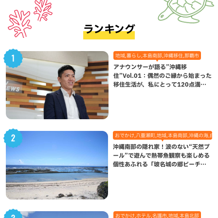
ランキング
地域,暮らし,本島南部,沖縄移住,那覇市
アナウンサーが語る”沖縄移
住”Vol.01：偶然のご縁から始まった
移住生活が、私にとって120点満点
になった理由
おでかけ,八重瀬町,地域,本島南部,沖縄の海,自
沖縄南部の隠れ家！波のない“天然プ
ール”で遊んで熱帯魚観察も楽しめる
個性あふれる「玻名城の郷ビーチ」
（八重瀬町）
おでかけ,ホテル,名護市,地域,本島北部