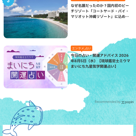
なぜ名護だったのか？国内初のビー
チリゾート「コートヤード・バイ・
マリオット沖縄リゾート」に込めら
れた想い
エンタメ,占い
今日の占い・開運アドバイス 2026
年8月5日（水）【琉球鑑定士ミウマ
まいにち九星気学開運占い】
Recommended by