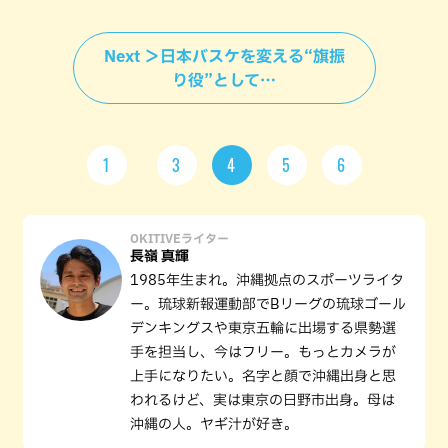
Next ＞日本バスケを変える“旗振
り役”として…
1
3
4
5
6
OKITIVEライター
長嶺 真輝
1985年生まれ。沖縄拠点のスポーツライタ
ー。琉球新報運動部でBリーグの琉球ゴール
デンキングスや東京五輪に出場する県勢選
手を担当し、今はフリー。もっとカメラが
上手になりたい。名字と顔で沖縄出身と思
われるけど、実は東京の日野市出身。母は
沖縄の人。ヤギ汁が好き。