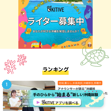
ランキング
地域,暮らし,本島南部,沖縄移住,那覇市
アナウンサーが語る”沖縄移
住”Vol.01：偶然のご縁から始まった
移住生活が、私にとって120点満点
になった理由