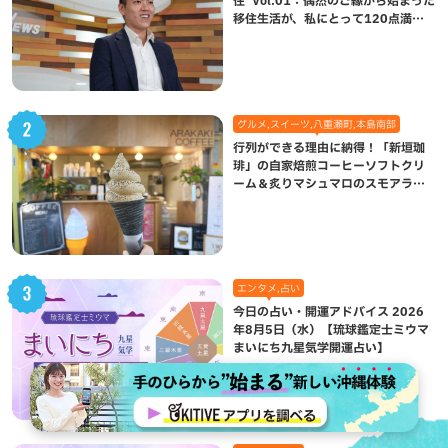
住”Vol.01：偶然のご縁から始まった
移住生活が、私にとって120点満点
になった理由
グルメ,スイーツ,八重瀬町,本島南部
行列ができる理由に納得！「新垣珈
琲」の自家焙煎コーヒーソフトクリ
ーム＆炙りマシュマロのスモアラテ
が絶品（八重瀬町）
エンタメ,占い
今日の占い・開運アドバイス 2026
年8月5日（水）【琉球鑑定士ミウマ
まいにち九星気学開運占い】