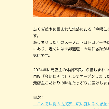
ふくぎ並木に囲まれた集落にある「今帰仁
す。
あっさりした味のスープとトロトロソーキ
にあり、近くには世界遺産・今帰仁城跡が
気店です。
2024年に元店主の体調不良から惜しまれ
再度「今帰仁そば」としてオープンしまし
元店主こだわりの味をたっぷりお届けしま
目次：
・これぞ沖縄の古民家！広い庭にふくぎ並