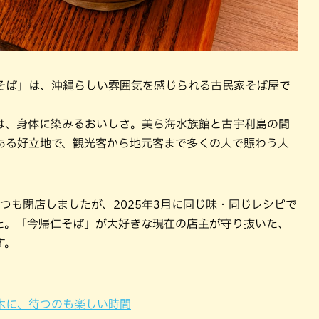
そば」は、沖縄らしい雰囲気を感じられる古民家そば屋で
は、身体に染みるおいしさ。美ら海水族館と古宇利島の間
ある好立地で、観光客から地元客まで多くの人で賑わう人
つつも閉店しましたが、2025年3月に同じ味・同じレシピで
た。「今帰仁そば」が大好きな現在の店主が守り抜いた、
す。
木に、待つのも楽しい時間