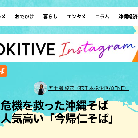
ルメ
おでかけ
暮らし
エンタメ
コラム
沖縄経済
ーメン
デート
沖縄そば
レシピ
スポーツ
ドライブ
SDGs
占い
クアウト
散歩
ファッション
カフェ
タレント・芸人
ソロ活
ローカルニュース
テレビ
・魚料理
自然
和食・日本料理
沖縄移住
イベント
子ども
沖縄旧暦行事
縄料理
歴史
アジア・エスニック
体験
ば
中華
レジャー
イタリアン
アート
五十嵐 梨花（花千本槍企画/OFNE）
西洋料理
ショッピング
フレンチ
ホテル
の危機を救った沖縄そば
キ・焼肉
サウナ
焼鳥・串料理
公園
に人気高い「今帰仁そば」
の肉料理
沖縄の海
居酒屋・バー
・バイキング
スイーツ