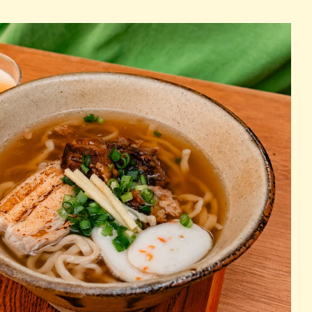
パン
カレー
バーガー
タコス・タコライス