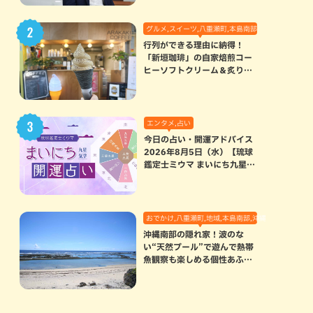
グルメ,スイーツ,八重瀬町,本島南部
行列ができる理由に納得！
「新垣珈琲」の自家焙煎コー
ヒーソフトクリーム＆炙りマ
シュマロのスモアラテが絶品
（八重瀬町）
エンタメ,占い
今日の占い・開運アドバイス
2026年8月5日（水）【琉球
鑑定士ミウマ まいにち九星気
学開運占い】
おでかけ,八重瀬町,地域,本島南部,沖縄の海,自然
沖縄南部の隠れ家！波のな
い“天然プール”で遊んで熱帯
魚観察も楽しめる個性あふれ
る「玻名城の郷ビーチ」（八
重瀬町）