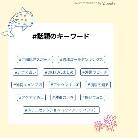
Recommended by
#話題のキーワード
#沖縄観光スポット
#琉球ゴールデンキングス
#シウマ占い
#OKITIVEまとめ
#沖縄のビーチ
#沖縄キャンプ場
#アナウンサーズ
#復帰を知る
#アゲアゲめし
#沖縄の人々
#聞いてみた
#ホテルセレクション（ウィン♪ウィン♪）