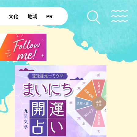
文化
地域
PR
復帰50年
本島北部
本島中部
本島南部
先島諸島
北部離島
南部離島