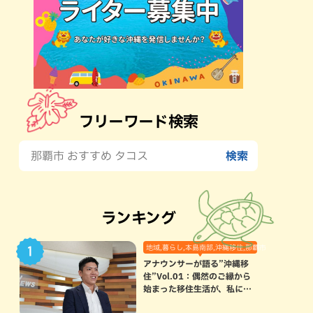
フリーワード検索
ランキング
地域,暮らし,本島南部,沖縄移住,那覇市
アナウンサーが語る”沖縄移
住”Vol.01：偶然のご縁から
始まった移住生活が、私にと
って120点満点になった理由