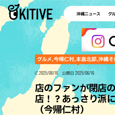
沖縄ニュース
グ
ラ
テイ
すし
沖
グルメ,今帰仁村,本島北部,沖縄そ
2025/06/16
2025/06/16
公開日
洋食・
店のファンが閉店
ステー
店！？あっさり派
その他
（今帰仁村）
ブッフェ