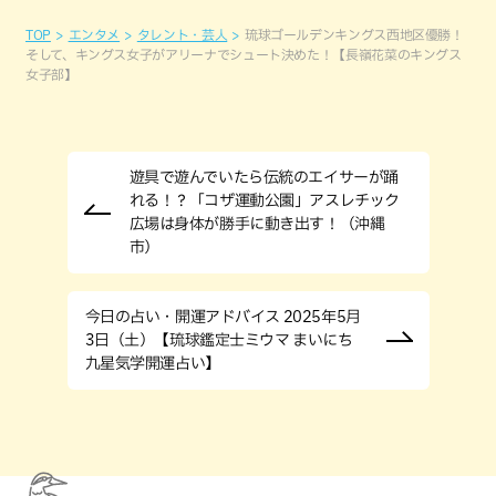
TOP
エンタメ
タレント・芸人
琉球ゴールデンキングス西地区優勝！
そして、キングス女子がアリーナでシュート決めた！【長嶺花菜のキングス
女子部】
遊具で遊んでいたら伝統のエイサーが踊
れる！？「コザ運動公園」アスレチック
広場は身体が勝手に動き出す！（沖縄
市）
今日の占い・開運アドバイス 2025年5月
3日（土）【琉球鑑定士ミウマ まいにち
九星気学開運占い】