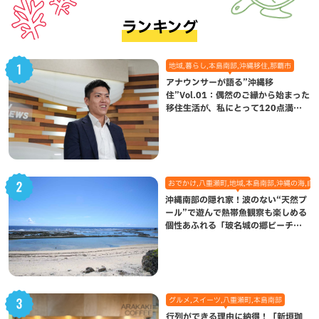
ランキング
地域,暮らし,本島南部,沖縄移住,那覇市
アナウンサーが語る”沖縄移
住”Vol.01：偶然のご縁から始まった
移住生活が、私にとって120点満点
になった理由
おでかけ,八重瀬町,地域,本島南部,沖縄の海,自
沖縄南部の隠れ家！波のない“天然プ
ール”で遊んで熱帯魚観察も楽しめる
個性あふれる「玻名城の郷ビーチ」
（八重瀬町）
グルメ,スイーツ,八重瀬町,本島南部
行列ができる理由に納得！「新垣珈