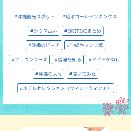
#沖縄観光スポット
#琉球ゴールデンキングス
#シウマ占い
#OKITIVEまとめ
#沖縄のビーチ
#沖縄キャンプ場
#アナウンサーズ
#復帰を知る
#アゲアゲめし
#沖縄の人々
#聞いてみた
#ホテルセレクション（ウィン♪ウィン♪）