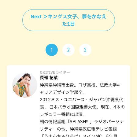
Next ＞キングス女子、夢をかなえ
た1日
1
2
3
OKITIVEライター
長嶺 花菜
沖縄県沖縄市出身。コザ高校、法政大学キ
ャリアデザイン学部卒。
2012ミス・ユニバース・ジャパン沖縄県代
表 、日本パラオ国際親善大使。現在、4本の
レギュラー番組に出演。
朝の情報番組「SPLASH!!!」ラジオパーソナ
リティーの他、沖縄県政広報テレビ番組
「うまんちゅひろば」メインMC、5年目。