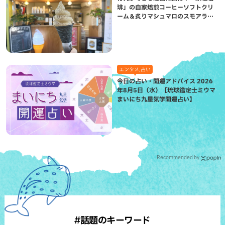
琲」の自家焙煎コーヒーソフトクリ
ーム＆炙りマシュマロのスモアラテ
が絶品（八重瀬町）
エンタメ,占い
今日の占い・開運アドバイス 2026
年8月5日（水）【琉球鑑定士ミウマ
まいにち九星気学開運占い】
Recommended by
#話題のキーワード