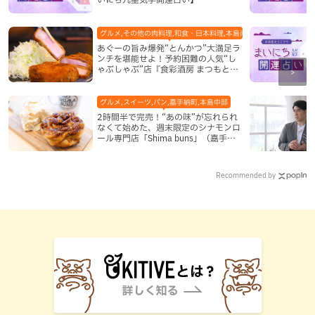
グルメ,その他の肉料理,和食・日本料理,本島南部,那覇市
あぐーの旨み爆発“とんかつ”大満足ラ
ンチを堪能せよ！予約困難の人気“し
ゃぶしゃぶ”店『食彩酒房 まつもと』
平日限定でオープン（那覇市）
グルメ,スイーツ,パン,嘉手納町,本島中部
2時間半で完売！“あの味”が忘れられ
なくて始めた、週末限定のシナモンロ
ール専門店「Shima buns」（嘉手納
町）
Recommended by