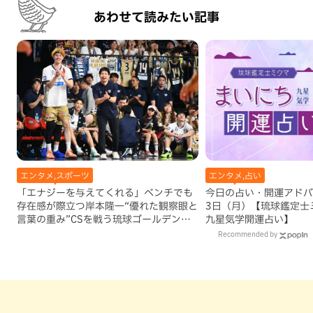
あわせて読みたい記事
エンタメ,スポーツ
エンタメ,占い
「エナジーを与えてくれる」ベンチでも
今日の占い・開運アドバイ
存在感が際立つ岸本隆一“優れた観察眼と
3日（月）【琉球鑑定士
言葉の重み”CSを戦う琉球ゴールデンキ
九星気学開運占い】
ングスに貢献
Recommended by