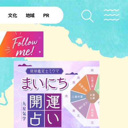
文化
地域
PR
復帰50年
本島北部
本島中部
本島南部
先島諸島
北部離島
南部離島