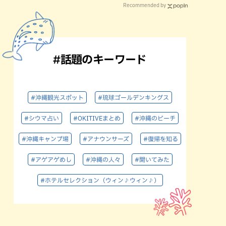
Recommended by
#話題のキーワード
#沖縄観光スポット
#琉球ゴールデンキングス
#シウマ占い
#OKITIVEまとめ
#沖縄のビーチ
#沖縄キャンプ場
#アナウンサーズ
#復帰を知る
#アゲアゲめし
#沖縄の人々
#聞いてみた
#ホテルセレクション（ウィン♪ウィン♪）