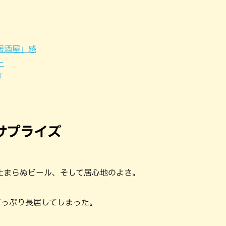
パン
カレー
バーガー
タコス・タコライス
居酒屋」感
ー
す
サプライズ
止まらぬビール、そして居心地のよさ。
どっぷり長居してしまった。