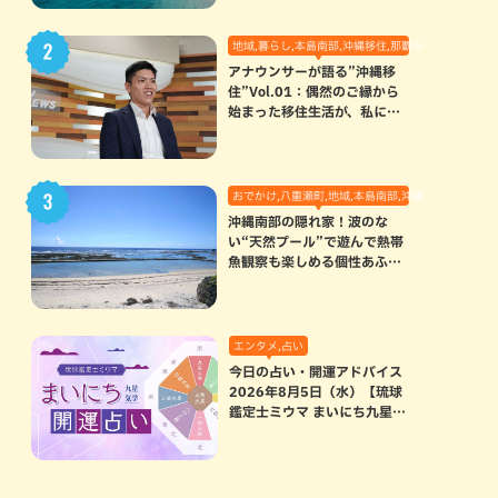
地域,暮らし,本島南部,沖縄移住,那覇市
アナウンサーが語る”沖縄移
住”Vol.01：偶然のご縁から
始まった移住生活が、私にと
って120点満点になった理由
おでかけ,八重瀬町,地域,本島南部,沖縄の海,自然
沖縄南部の隠れ家！波のな
い“天然プール”で遊んで熱帯
魚観察も楽しめる個性あふれ
る「玻名城の郷ビーチ」（八
重瀬町）
エンタメ,占い
今日の占い・開運アドバイス
2026年8月5日（水）【琉球
鑑定士ミウマ まいにち九星気
学開運占い】