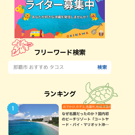
フリーワード検索
ランキング
おでかけ,ホテル,名護市,地域,本島北部
なぜ名護だったのか？国内初
のビーチリゾート「コートヤ
ード・バイ・マリオット沖縄
リゾート」に込められた想い