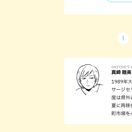
1
OKITIVE
真崎 睦美
1989
サージセ
度は県外
夏に再移
町市場を