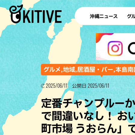
沖縄ニュース
グ
ラ
テイ
すし
沖
グルメ,地域,居酒屋・バー,本島南
2025/06/11
2025/06/11
公開日
洋食・
定番チャンプルーか
ステー
で間違いなし！ お
その他
町市場 うおらん」
ブッフェ