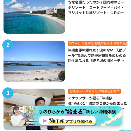
なぜ名護だったのか？国内初のビー
チリゾート「コートヤード・バイ・
マリオット沖縄リゾート」に込めら
れた想い
おでかけ,八重瀬町,地域,本島南部,沖縄の海,自
沖縄南部の隠れ家！波のない“天然プ
ール”で遊んで熱帯魚観察も楽しめる
個性あふれる「玻名城の郷ビーチ」
（八重瀬町）
地域,暮らし,本島南部,沖縄移住,那覇市
アナウンサーが語る”沖縄移
住”Vol.01：偶然のご縁から始まった
移住生活が、私にとって120点満点
になった理由