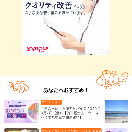
あなたへおすすめ！
エンタメ,占い
今日の占い・開運アドバイス 2026年
8月7日（金）【琉球鑑定士ミウマ ま
いにち九星気学開運占い】
エンタメ,グルメ,テイクアウト,テレビ,北中城村,和食・日本料理,地