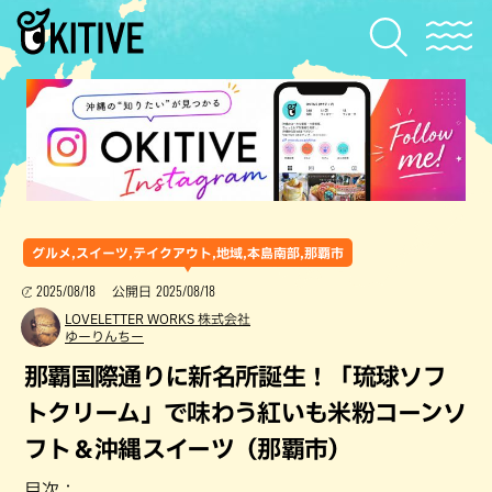
グルメ,スイーツ,テイクアウト,地域,本島南部,那覇市
2025/08/18
2025/08/18
公開日
LOVELETTER WORKS 株式会社
ゆーりんちー
那覇国際通りに新名所誕生！「琉球ソフ
トクリーム」で味わう紅いも米粉コーンソ
フト＆沖縄スイーツ（那覇市）
目次：