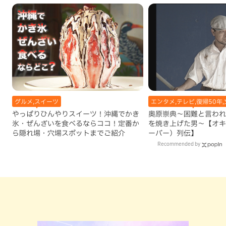
グルメ,スイーツ
エンタメ,テレビ,復帰50年,
やっぱりひんやりスイーツ！沖縄でかき
奥原崇典～困難と言われ
氷・ぜんざいを食べるならココ！定番か
を焼き上げた男～【オキ
ら隠れ場・穴場スポットまでご紹介
ーバー）列伝】
Recommended by