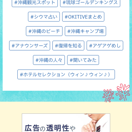
#沖縄観光スポット
#琉球ゴールデンキングス
#シウマ占い
#OKITIVEまとめ
#沖縄のビーチ
#沖縄キャンプ場
#アナウンサーズ
#復帰を知る
#アゲアゲめし
#沖縄の人々
#聞いてみた
#ホテルセレクション（ウィン♪ウィン♪）