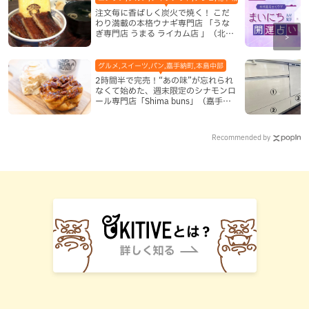
注文毎に香ばしく炭火で焼く！ こだ
わり満載の本格ウナギ専門店 「うな
ぎ専門店 うまる ライカム店 」（北中
城村）
グルメ,スイーツ,パン,嘉手納町,本島中部
2時間半で完売！“あの味”が忘れられ
なくて始めた、週末限定のシナモンロ
ール専門店「Shima buns」（嘉手納
町）
Recommended by