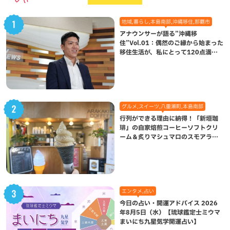
地域,暮らし,本島南部,沖縄移住,那覇市
アナウンサーが語る”沖縄移
住”Vol.01：偶然のご縁から始まった
移住生活が、私にとって120点満点
になった理由
グルメ,スイーツ,八重瀬町,本島南部
行列ができる理由に納得！「新垣珈
琲」の自家焙煎コーヒーソフトクリ
ーム＆炙りマシュマロのスモアラテ
が絶品（八重瀬町）
エンタメ,占い
今日の占い・開運アドバイス 2026
年8月5日（水）【琉球鑑定士ミウマ
まいにち九星気学開運占い】