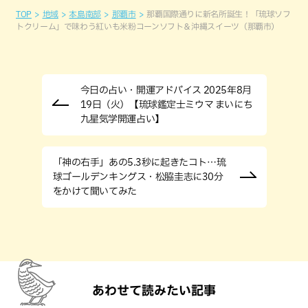
TOP
地域
本島南部
那覇市
那覇国際通りに新名所誕生！「琉球ソフ
トクリーム」で味わう紅いも米粉コーンソフト＆沖縄スイーツ（那覇市）
今日の占い・開運アドバイス 2025年8月
19日（火）【琉球鑑定士ミウマ まいにち
九星気学開運占い】
「神の右手」あの5.3秒に起きたコト…琉
球ゴールデンキングス・松脇圭志に30分
をかけて聞いてみた
あわせて読みたい記事