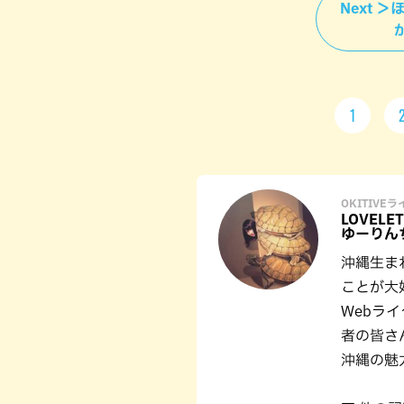
Next 
1
OKITIVE
LOVELE
ゆーりん
沖縄生ま
ことが大好
Webラ
者の皆さ
沖縄の魅