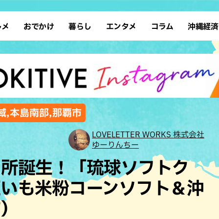
ルメ
おでかけ
暮らし
エンタメ
コラム
沖縄経済
ーメン
デート
沖縄そば
レシピ
スポーツ
ドライブ
SDGs
占い
クアウト
散歩
ファッション
カフェ
タレント・芸人
ソロ活
ローカルニュース
テレビ
・魚料理
自然
和食・日本料理
沖縄移住
イベント
子ども
沖縄旧暦行事
縄料理
歴史
アジア・エスニック
体験
域,本島南部,那覇市
中華
レジャー
イタリアン
アート
LOVELETTER WORKS 株式会社
ゆーりんちー
西洋料理
ショッピング
フレンチ
ホテル
名所誕生！「琉球ソフトク
キ・焼肉
サウナ
焼鳥・串料理
公園
紅いも米粉コーンソフト＆沖
の肉料理
沖縄の海
居酒屋・バー
市）
・バイキング
スイーツ