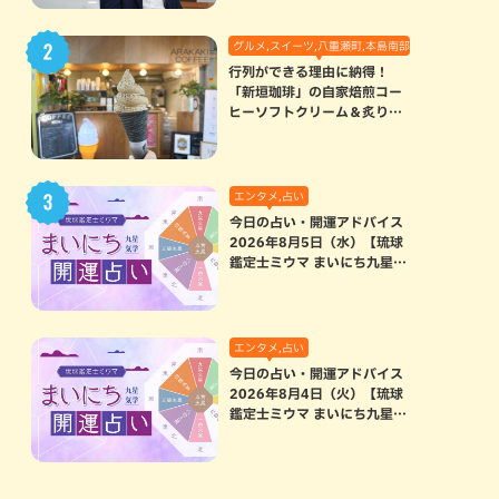
グルメ,スイーツ,八重瀬町,本島南部
行列ができる理由に納得！
「新垣珈琲」の自家焙煎コー
ヒーソフトクリーム＆炙りマ
シュマロのスモアラテが絶品
（八重瀬町）
エンタメ,占い
今日の占い・開運アドバイス
2026年8月5日（水）【琉球
鑑定士ミウマ まいにち九星気
学開運占い】
エンタメ,占い
今日の占い・開運アドバイス
2026年8月4日（火）【琉球
鑑定士ミウマ まいにち九星気
学開運占い】