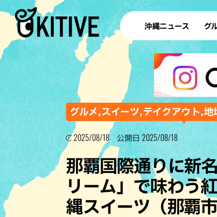
沖縄ニュース
グ
ラ
テイ
すし
沖
グルメ,スイーツ,テイクアウト,地
2025/08/18
2025/08/18
公開日
洋食・
那覇国際通りに新
ステー
リーム」で味わう
その他
縄スイーツ（那覇
ブッフェ