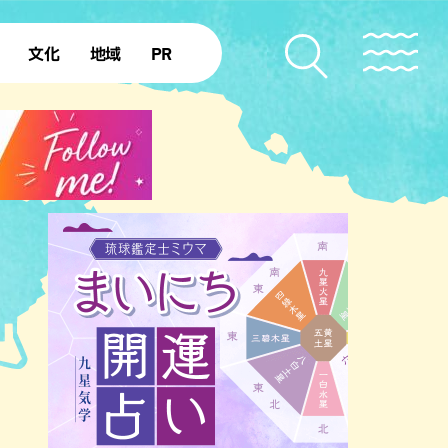
文化
地域
PR
復帰50年
本島北部
本島中部
本島南部
先島諸島
北部離島
南部離島