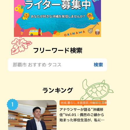
フリーワード検索
ランキング
地域,暮らし,本島南部,沖縄移住,那覇市
アナウンサーが語る”沖縄移
住”Vol.01：偶然のご縁から
始まった移住生活が、私にと
って120点満点になった理由