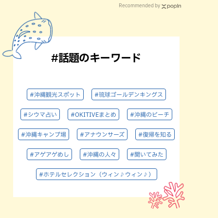
Recommended by
#話題のキーワード
#沖縄観光スポット
#琉球ゴールデンキングス
#シウマ占い
#OKITIVEまとめ
#沖縄のビーチ
#沖縄キャンプ場
#アナウンサーズ
#復帰を知る
#アゲアゲめし
#沖縄の人々
#聞いてみた
#ホテルセレクション（ウィン♪ウィン♪）