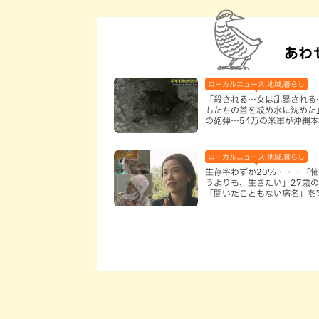
あわ
ローカルニュース,地域,暮らし
「殺される…女は乱暴される
もたちの首を絞め水に沈めた
の砲弾…54万の米軍が沖縄
した戦後80年
ローカルニュース,地域,暮らし
生存率わずか20％・・・「
うよりも、生きたい」27歳
「聞いたこともない病名」を
れた