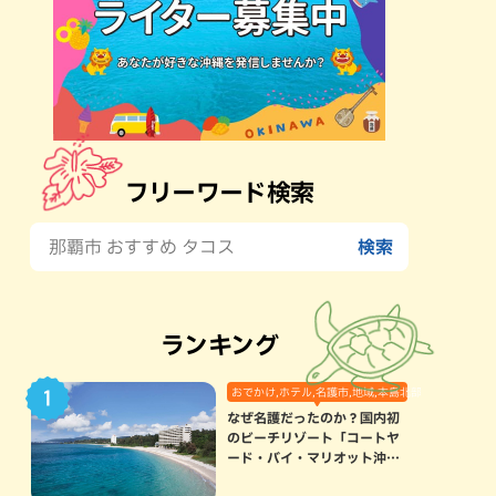
フリーワード検索
ランキング
おでかけ,ホテル,名護市,地域,本島北部
なぜ名護だったのか？国内初
のビーチリゾート「コートヤ
ード・バイ・マリオット沖縄
リゾート」に込められた想い