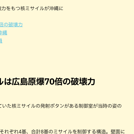
パン
カレー
破壊力をもつ核ミサイルが沖縄に
バーガー
タコス・タコライス
倍の破壊力
沖縄
員
ルは広島原爆70倍の破壊力
ていた核ミサイルの発射ボタンがある制御室が当時の姿の
それぞれ4基、合計8基のミサイルを制御する構造。壁面に