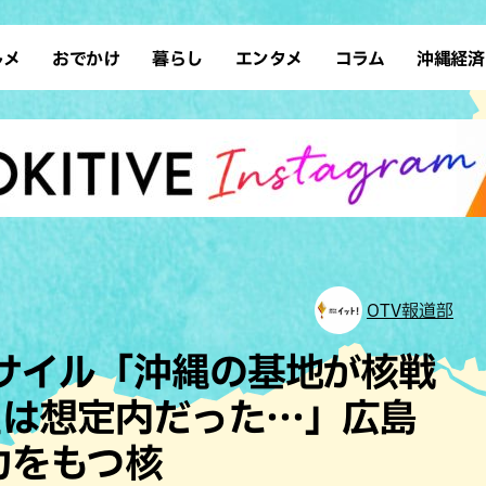
ルメ
おでかけ
暮らし
エンタメ
コラム
沖縄経済
ーメン
デート
沖縄そば
レシピ
スポーツ
ドライブ
SDGs
占い
クアウト
散歩
ファッション
カフェ
タレント・芸人
ソロ活
ローカルニュース
テレビ
・魚料理
自然
和食・日本料理
沖縄移住
イベント
子ども
沖縄旧暦行事
縄料理
歴史
アジア・エスニック
体験
中華
レジャー
イタリアン
アート
OTV報道部
西洋料理
ショッピング
フレンチ
ホテル
ミサイル「沖縄の基地が核戦
キ・焼肉
サウナ
焼鳥・串料理
公園
性は想定内だった…」広島
の肉料理
沖縄の海
居酒屋・バー
力をもつ核
・バイキング
スイーツ