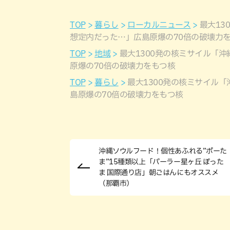
TOP
暮らし
ローカルニュース
最大13
想定内だった…」広島原爆の70倍の破壊力
TOP
地域
最大1300発の核ミサイル「
原爆の70倍の破壊力をもつ核
TOP
暮らし
最大1300発の核ミサイル
島原爆の70倍の破壊力をもつ核
沖縄ソウルフード！個性あふれる”ポーた
ま”15種類以上「パーラー星ヶ丘 ぽった
ま 国際通り店」朝ごはんにもオススメ
（那覇市）