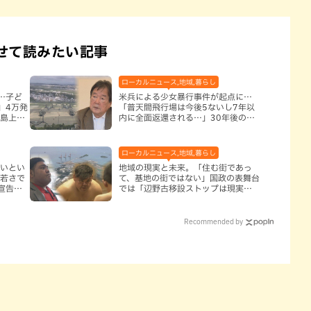
せて読みたい記事
ローカルニュース,地域,暮らし
…子ど
米兵による少女暴行事件が起点に…
」4万発
「普天間飛行場は今後5ないし7年以
本島上陸
内に全面返還される…」30年後の後
悔
ローカルニュース,地域,暮らし
怖いとい
地域の現実と未来。「住む街であっ
の若さで
て、基地の街ではない」国政の表舞台
宣告さ
では「辺野古移設ストップは現実的
ではない」
Recommended by