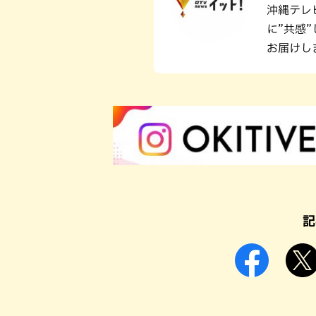
沖縄テレ
に”共感
お届けし
記