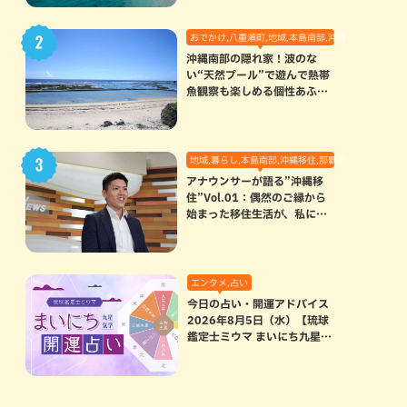
おでかけ,八重瀬町,地域,本島南部,沖縄の海,自然
沖縄南部の隠れ家！波のな
い“天然プール”で遊んで熱帯
魚観察も楽しめる個性あふれ
る「玻名城の郷ビーチ」（八
重瀬町）
地域,暮らし,本島南部,沖縄移住,那覇市
アナウンサーが語る”沖縄移
住”Vol.01：偶然のご縁から
始まった移住生活が、私にと
って120点満点になった理由
エンタメ,占い
今日の占い・開運アドバイス
2026年8月5日（水）【琉球
鑑定士ミウマ まいにち九星気
学開運占い】