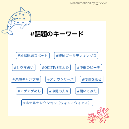
Recommended by
#話題のキーワード
#沖縄観光スポット
#琉球ゴールデンキングス
#シウマ占い
#OKITIVEまとめ
#沖縄のビーチ
#沖縄キャンプ場
#アナウンサーズ
#復帰を知る
#アゲアゲめし
#沖縄の人々
#聞いてみた
#ホテルセレクション（ウィン♪ウィン♪）