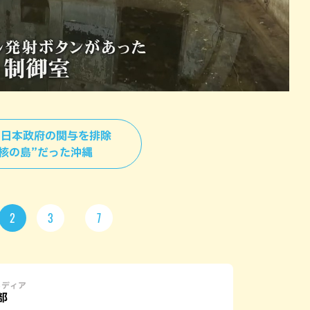
 ＞日本政府の関与を排除
”核の島”だった沖縄
2
3
7
メディア
部