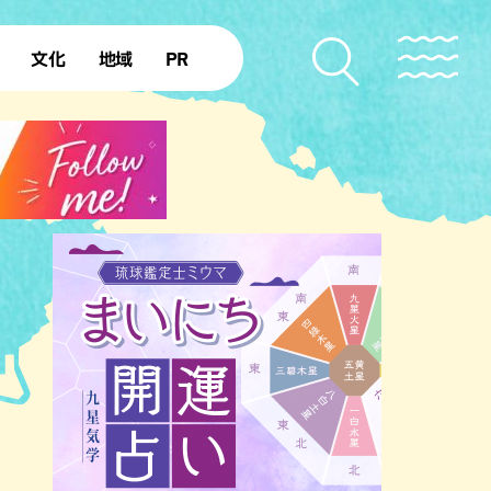
文化
地域
PR
復帰50年
本島北部
本島中部
本島南部
先島諸島
北部離島
南部離島