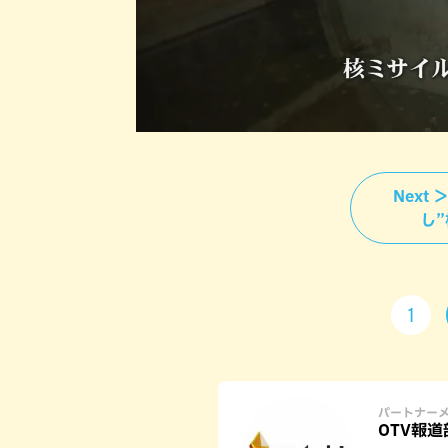
Next
し
1
パートナー
OTV報道