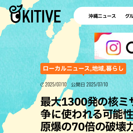
沖縄ニュース
グ
ラ
テイ
すし
沖
ローカルニュース,地域,暮らし
2025/07/10
2025/07/10
公開日
洋食・
最大1300発の核
ステー
争に使われる可能
その他
原爆の70倍の破壊
ブッフェ