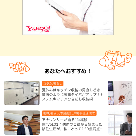
あなたへおすすめ！
コラム,暮らし
夏休みはキッチン収納の見直しどき！
魔法のように家事タイパがアップ！シ
ステムキッチンひきだし収納術
地域,暮らし,本島南部,沖縄移住,那覇市
アナウンサーが語る”沖縄移
住”Vol.01：偶然のご縁から始まった
移住生活が、私にとって120点満点に
なった理由