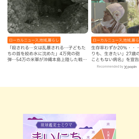
ローカルニュース,地域,暮らし
ローカルニュース,地域,暮
「殺される…女は乱暴される…子どもた
生存率わずか20％・・
ちの首を絞め水に沈めた」4万発の砲
りも、生きたい」27歳
弾…54万の米軍が沖縄本島上陸した戦後
こともない病名」を宣告
80年
Recommended by