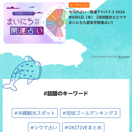
エンタメ,占い
今日の占い・開運アドバイス 2026
年8月5日（水）【琉球鑑定士ミウマ
まいにち九星気学開運占い】
Recommended by
#話題のキーワード
#沖縄観光スポット
#琉球ゴールデンキングス
#シウマ占い
#OKITIVEまとめ