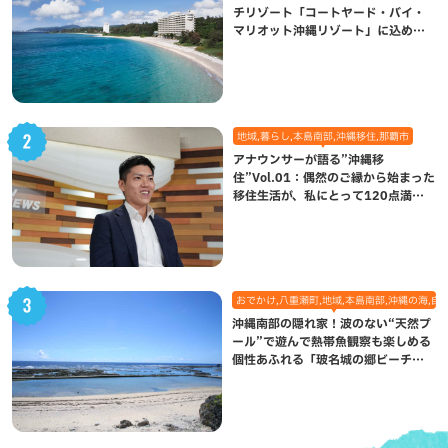
チリゾート「コートヤード・バイ・
マリオット沖縄リゾート」に込めら
れた想い
地域,暮らし,本島南部,沖縄移住,那覇市
アナウンサーが語る”沖縄移
住”Vol.01：偶然のご縁から始まった
移住生活が、私にとって120点満点
になった理由
おでかけ,八重瀬町,地域,本島南部,沖縄の海,自
沖縄南部の隠れ家！波のない“天然プ
ール”で遊んで熱帯魚観察も楽しめる
個性あふれる「玻名城の郷ビーチ」
（八重瀬町）