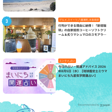
グルメ,スイーツ,八重瀬町,本島南部
行列ができる理由に納得！「新垣珈
琲」の自家焙煎コーヒーソフトクリ
ーム＆炙りマシュマロのスモアラテ
が絶品（八重瀬町）
エンタメ,占い
今日の占い・開運アドバイス 2026
年8月5日（水）【琉球鑑定士ミウマ
まいにち九星気学開運占い】
Recommended by