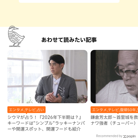
あわせて読みたい記事
エンタメ,テレビ,占い
エンタメ,テレビ,復帰50年,
シウマが占う！『2026年下半期は？』
鎌倉芳太郎～首里城を救
キーワードは”シンプル”ラッキーナンバ
ナワ強者（チューバー）
ーや開運スポット、開運フードも紹介
Recommended by