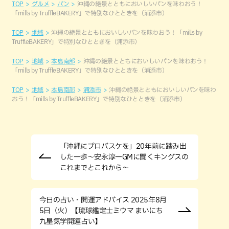
TOP
グルメ
パン
沖縄の絶景とともにおいしいパンを味わおう！
「mills by TruffleBAKERY」で特別なひとときを（浦添市）
TOP
地域
沖縄の絶景とともにおいしいパンを味わおう！「mills by
TruffleBAKERY」で特別なひとときを（浦添市）
TOP
地域
本島南部
沖縄の絶景とともにおいしいパンを味わおう！
「mills by TruffleBAKERY」で特別なひとときを（浦添市）
TOP
地域
本島南部
浦添市
沖縄の絶景とともにおいしいパンを味わ
おう！「mills by TruffleBAKERY」で特別なひとときを（浦添市）
「沖縄にプロバスケを」20年前に踏み出
した一歩～安永淳一GMに聞くキングスの
これまでとこれから～
今日の占い・開運アドバイス 2025年8月
5日（火）【琉球鑑定士ミウマ まいにち
九星気学開運占い】