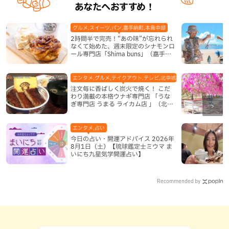
あなたへおすすめ！
グルメ,スイーツ,パン,嘉手納町,本島中部
2時間半で完売！“あの味”が忘れられ
なくて始めた、週末限定のシナモンロ
ール専門店「Shima buns」（嘉手納
町）
エンタメ,グルメ,テイクアウト,テレビ,北中城村,和食・日本料理,地
注文毎に香ばしく炭火で焼く！ こだ
わり満載の本格ウナギ専門店 「うな
ぎ専門店 うまる ライカム店 」（北中
城村）
エンタメ,占い
今日の占い・開運アドバイス 2026年
8月1日（土）【琉球鑑定士ミウマ ま
いにち九星気学開運占い】
Recommended by