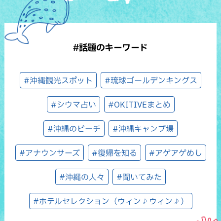
#話題のキーワード
#沖縄観光スポット
#琉球ゴールデンキングス
#シウマ占い
#OKITIVEまとめ
#沖縄のビーチ
#沖縄キャンプ場
#アナウンサーズ
#復帰を知る
#アゲアゲめし
#沖縄の人々
#聞いてみた
#ホテルセレクション（ウィン♪ウィン♪）