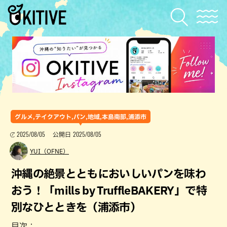
グルメ,テイクアウト,パン,地域,本島南部,浦添市
2025/08/05
2025/08/05
公開日
YUI（OFNE）
沖縄の絶景とともにおいしいパンを味わ
おう！「mills by TruffleBAKERY」で特
別なひとときを（浦添市）
目次：