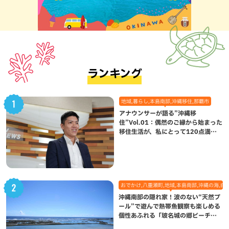
ランキング
地域,暮らし,本島南部,沖縄移住,那覇市
アナウンサーが語る”沖縄移
住”Vol.01：偶然のご縁から始まった
移住生活が、私にとって120点満点
になった理由
おでかけ,八重瀬町,地域,本島南部,沖縄の海,自
沖縄南部の隠れ家！波のない“天然プ
ール”で遊んで熱帯魚観察も楽しめる
個性あふれる「玻名城の郷ビーチ」
（八重瀬町）