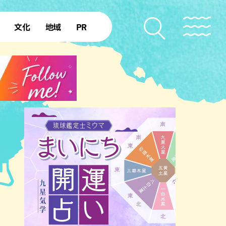
文化
地域
PR
復帰50年
本島北部
本島中部
本島南部
先島諸島
北部離島
南部離島