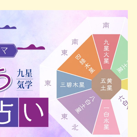
パン
カレー
バーガー
タコス・タコライス