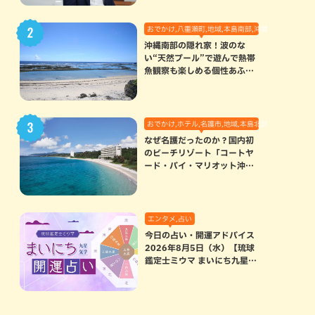
おでかけ,八重瀬町,地域,本島南部,沖縄の海,自然
沖縄南部の隠れ家！波のな
い“天然プール”で遊んで熱帯
魚観察も楽しめる個性あふれ
る「玻名城の郷ビーチ」（八
重瀬町）
おでかけ,ホテル,名護市,地域,本島北部
なぜ名護だったのか？国内初
のビーチリゾート「コートヤ
ード・バイ・マリオット沖縄
リゾート」に込められた想い
エンタメ,占い
今日の占い・開運アドバイス
2026年8月5日（水）【琉球
鑑定士ミウマ まいにち九星気
学開運占い】