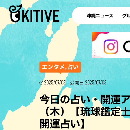
沖縄ニュース
グ
ラ
テイ
すし
沖
エンタメ,占い
2025/07/03
2025/07/03
公開日
洋食・
今日の占い・開運アド
ステー
（木）【琉球鑑定士
その他
開運占い】
ブッフェ