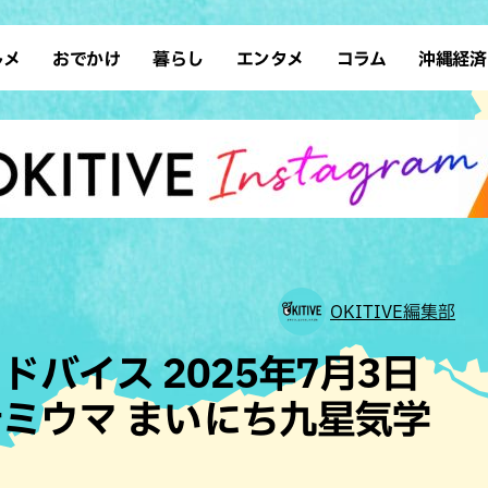
ルメ
おでかけ
暮らし
エンタメ
コラム
沖縄経済
ーメン
デート
沖縄そば
レシピ
スポーツ
ドライブ
SDGs
占い
クアウト
散歩
ファッション
カフェ
タレント・芸人
ソロ活
ローカルニュース
テレビ
・魚料理
自然
和食・日本料理
沖縄移住
イベント
子ども
沖縄旧暦行事
縄料理
歴史
アジア・エスニック
体験
中華
レジャー
イタリアン
アート
OKITIVE編集部
西洋料理
ショッピング
フレンチ
ホテル
バイス 2025年7月3日
キ・焼肉
サウナ
焼鳥・串料理
公園
ミウマ まいにち九星気学
の肉料理
沖縄の海
居酒屋・バー
・バイキング
スイーツ