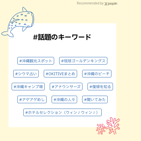
Recommended by
#話題のキーワード
#沖縄観光スポット
#琉球ゴールデンキングス
#シウマ占い
#OKITIVEまとめ
#沖縄のビーチ
#沖縄キャンプ場
#アナウンサーズ
#復帰を知る
#アゲアゲめし
#沖縄の人々
#聞いてみた
#ホテルセレクション（ウィン♪ウィン♪）