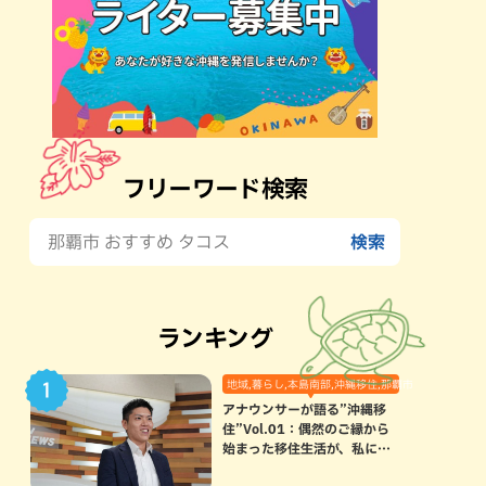
フリーワード検索
ランキング
地域,暮らし,本島南部,沖縄移住,那覇市
アナウンサーが語る”沖縄移
住”Vol.01：偶然のご縁から
始まった移住生活が、私にと
って120点満点になった理由