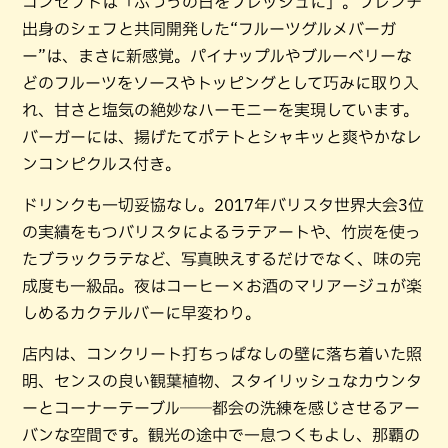
コンセプトは「ふつうの日をフレッシュに」。フレンチ
出身のシェフと共同開発した“フルーツグルメバーガ
ー”は、まさに新感覚。パイナップルやブルーベリーな
どのフルーツをソースやトッピングとして巧みに取り入
れ、甘さと塩気の絶妙なハーモニーを実現しています。
バーガーには、揚げたてポテトとシャキッと爽やかなレ
ンコンピクルス付き。
ドリンクも一切妥協なし。2017年バリスタ世界大会3位
の実績をもつバリスタによるラテアートや、竹炭を使っ
たブラックラテなど、写真映えするだけでなく、味の完
成度も一級品。夜はコーヒー×お酒のマリアージュが楽
しめるカクテルバーに早変わり。
店内は、コンクリート打ちっぱなしの壁に落ち着いた照
明、センスの良い観葉植物、スタイリッシュなカウンタ
ーとコーナーテーブル──都会の洗練を感じさせるアー
バンな空間です。観光の途中で一息つくもよし、那覇の