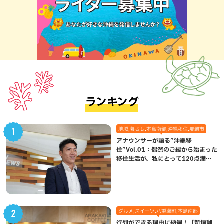
ランキング
地域,暮らし,本島南部,沖縄移住,那覇市
アナウンサーが語る”沖縄移
住”Vol.01：偶然のご縁から始まった
移住生活が、私にとって120点満点
になった理由
グルメ,スイーツ,八重瀬町,本島南部
行列ができる理由に納得！「新垣珈