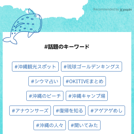
Recommended by
#話題のキーワード
#沖縄観光スポット
#琉球ゴールデンキングス
#シウマ占い
#OKITIVEまとめ
#沖縄のビーチ
#沖縄キャンプ場
#アナウンサーズ
#復帰を知る
#アゲアゲめし
#沖縄の人々
#聞いてみた