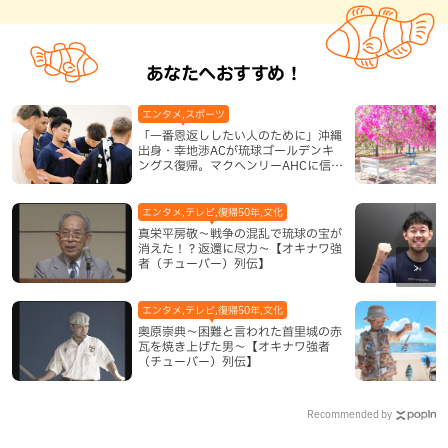
あなたへおすすめ！
エンタメ,スポーツ
「一番恩返ししたい人のために」沖縄
出身・幸地渉ACが琉球ゴールデンキ
ングス復帰。マクヘンリーAHCに信頼
を寄せる理由
エンタメ,テレビ,復帰50年,文化
真栄平房敬～戦争の混乱で琉球の宝が
消えた！？返還に尽力～【オキナワ強
者（チューバー）列伝】
エンタメ,テレビ,復帰50年,文化
奥原崇典～困難と言われた首里城の赤
瓦を焼き上げた男～【オキナワ強者
（チューバー）列伝】
Recommended by