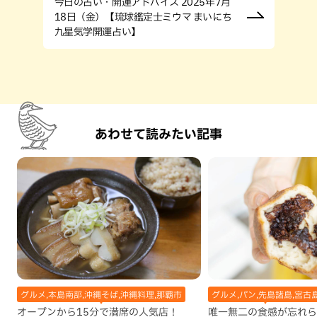
今日の占い・開運アドバイス 2025年7月
18日（金）【琉球鑑定士ミウマ まいにち
九星気学開運占い】
あわせて読みたい記事
グルメ,本島南部,沖縄そば,沖縄料理,那覇市
グルメ,パン,先島諸島,宮古
オープンから15分で満席の人気店！
唯一無二の食感が忘れら