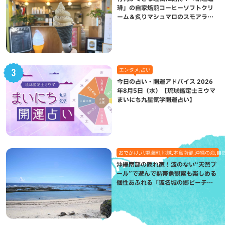
琲」の自家焙煎コーヒーソフトクリ
ーム＆炙りマシュマロのスモアラテ
が絶品（八重瀬町）
エンタメ,占い
今日の占い・開運アドバイス 2026
年8月5日（水）【琉球鑑定士ミウマ
まいにち九星気学開運占い】
おでかけ,八重瀬町,地域,本島南部,沖縄の海,自
沖縄南部の隠れ家！波のない“天然プ
ール”で遊んで熱帯魚観察も楽しめる
個性あふれる「玻名城の郷ビーチ」
（八重瀬町）