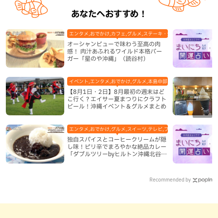
あなたへおすすめ！
エンタメ,おでかけ,カフェ,グルメ,ステーキ・焼肉,テレビ,ハンバーガ
オーシャンビューで味わう至高の肉
感！ 肉汁あふれるワイルド本格バー
ガー「星のや沖縄」（読谷村）
イベント,エンタメ,おでかけ,グルメ,本島中部,本島北部,本島南部
【8月1日・2日】8月最初の週末はど
こ行く？エイサー夏まつりにクラフト
ビール！沖縄イベント＆グルメまとめ
エンタメ,おでかけ,グルメ,スイーツ,テレビ,ブッフェ・バイキング,ホ
独自スパイスとコーヒークリームが隠
し味！ピリ辛でまろやかな絶品カレー
「ダブルツリーbyヒルトン沖縄北谷リ
ゾート」（北谷町）
Recommended by