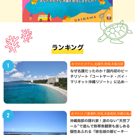
ランキング
おでかけ,ホテル,名護市,地域,本島北部
なぜ名護だったのか？国内初のビー
チリゾート「コートヤード・バイ・
マリオット沖縄リゾート」に込めら
れた想い
おでかけ,八重瀬町,地域,本島南部,沖縄の海,自
沖縄南部の隠れ家！波のない“天然プ
ール”で遊んで熱帯魚観察も楽しめる
個性あふれる「玻名城の郷ビーチ」