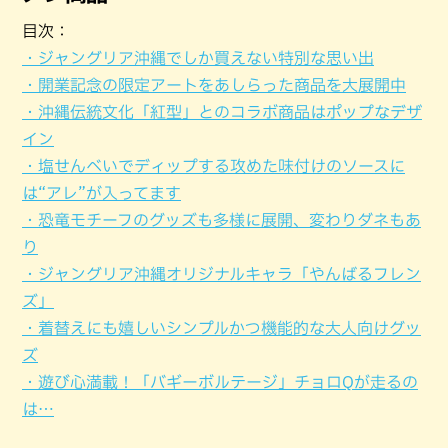
目次：
・ジャングリア沖縄でしか買えない特別な思い出
・開業記念の限定アートをあしらった商品を大展開中
・沖縄伝統文化「紅型」とのコラボ商品はポップなデザ
イン
・塩せんべいでディップする攻めた味付けのソースに
は“アレ”が入ってます
・恐竜モチーフのグッズも多様に展開、変わりダネもあ
り
・ジャングリア沖縄オリジナルキャラ「やんばるフレン
ズ」
・着替えにも嬉しいシンプルかつ機能的な大人向けグッ
ズ
・遊び心満載！「バギーボルテージ」チョロQが走るの
は…