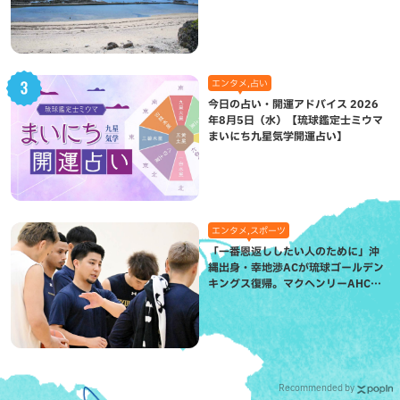
（八重瀬町）
エンタメ,占い
今日の占い・開運アドバイス 2026
年8月5日（水）【琉球鑑定士ミウマ
まいにち九星気学開運占い】
エンタメ,スポーツ
「一番恩返ししたい人のために」沖
縄出身・幸地渉ACが琉球ゴールデン
キングス復帰。マクヘンリーAHCに
信頼を寄せる理由
Recommended by