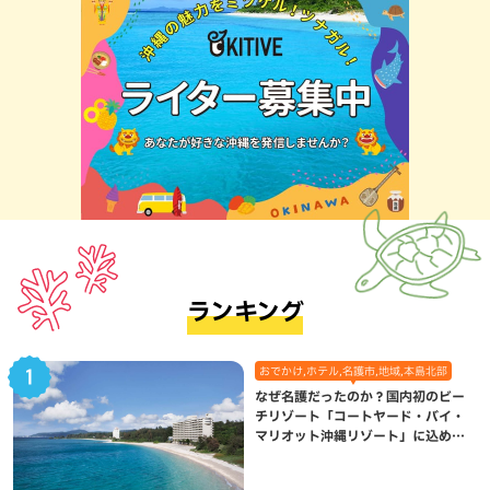
ランキング
おでかけ,ホテル,名護市,地域,本島北部
なぜ名護だったのか？国内初のビー
チリゾート「コートヤード・バイ・
マリオット沖縄リゾート」に込めら
れた想い