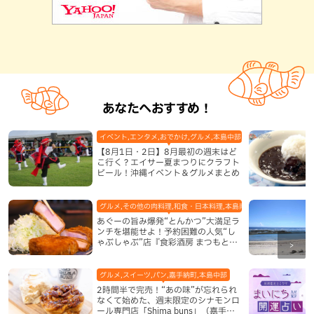
あなたへおすすめ！
イベント,エンタメ,おでかけ,グルメ,本島中部,本島北部,本島南部
【8月1日・2日】8月最初の週末はど
こ行く？エイサー夏まつりにクラフト
ビール！沖縄イベント＆グルメまとめ
グルメ,その他の肉料理,和食・日本料理,本島南部,那覇市
あぐーの旨み爆発“とんかつ”大満足ラ
ンチを堪能せよ！予約困難の人気“し
ゃぶしゃぶ”店『食彩酒房 まつもと』
平日限定でオープン（那覇市）
グルメ,スイーツ,パン,嘉手納町,本島中部
2時間半で完売！“あの味”が忘れられ
なくて始めた、週末限定のシナモンロ
ール専門店「Shima buns」（嘉手納