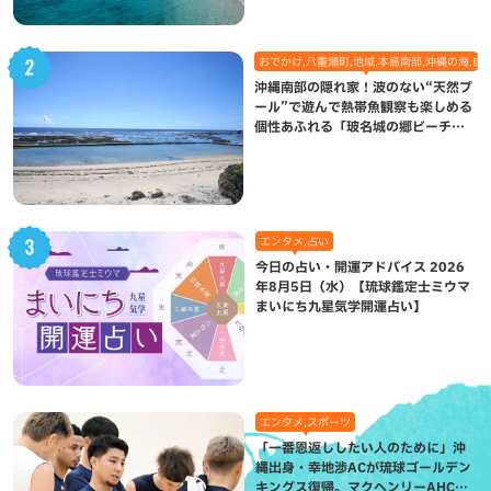
おでかけ,八重瀬町,地域,本島南部,沖縄の海,自
沖縄南部の隠れ家！波のない“天然プ
ール”で遊んで熱帯魚観察も楽しめる
個性あふれる「玻名城の郷ビーチ」
（八重瀬町）
エンタメ,占い
今日の占い・開運アドバイス 2026
年8月5日（水）【琉球鑑定士ミウマ
まいにち九星気学開運占い】
エンタメ,スポーツ
「一番恩返ししたい人のために」沖
縄出身・幸地渉ACが琉球ゴールデン
キングス復帰。マクヘンリーAHCに