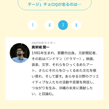
テージ」チョロQが走るのは…
1
6
7
8
OKITIVEライター
真栄城 潤一
1985年生まれ、那覇市出身。 元新聞記者、
その前はバンドマン（ドラマー）。映画、
音楽、文学、それらをひっくるめたアー
ト、さらにそれらをひっくるめた文化を敬
い畏れ、そして愛す。あらゆる分野のクリエ
イティブな人たちの活動や言葉を発信し、
つながりを生み、沖縄の未来に貢献した
い、と目論む。