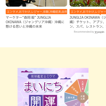
エンタメ,おでかけ,レジャー,体験,沖縄経済,自然
エンタメ,おでかけ,レジャー
マーケター”森岡 毅” JUNGLIA
JUNGLIA OKINAW
OKINAWA（ジャングリア沖縄）沖縄に
縄）チケット、アプリ、
懸ける思いと沖縄の未来
ン、スパ、レストラン、
総まとめ！
Recommended by