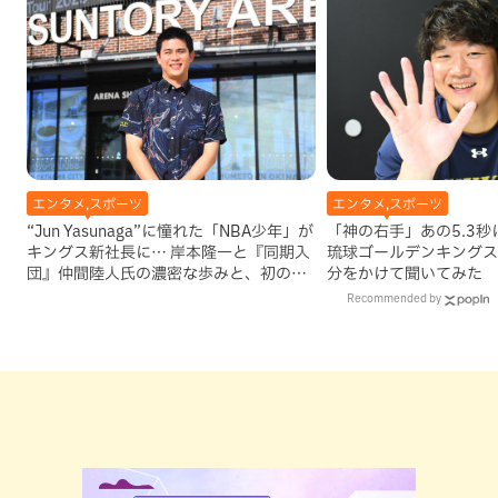
エンタメ,スポーツ
エンタメ,スポーツ
“Jun Yasunaga”に憧れた「NBA少年」が
「神の右手」あの5.3
キングス新社長に… 岸本隆一と『同期入
琉球ゴールデンキングス
団』仲間陸人氏の濃密な歩みと、初のう
分をかけて聞いてみた
ちなんちゅ社長として見据える未来
Recommended by