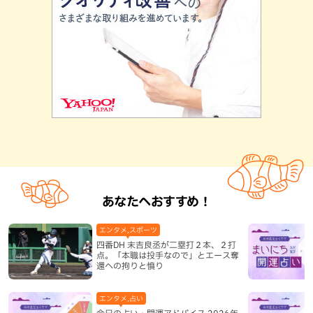
あなたへおすすめ！
エンタメ,スポーツ
四番DH 末吉良丞が二塁打２本、２打
点。「本職は投手なので」とエース奪
還への拘りと憤り
エンタメ,占い