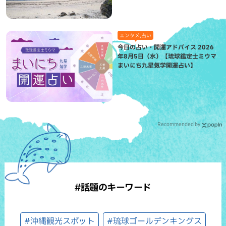
エンタメ,占い
今日の占い・開運アドバイス 2026
年8月5日（水）【琉球鑑定士ミウマ
まいにち九星気学開運占い】
Recommended by
#話題のキーワード
#沖縄観光スポット
#琉球ゴールデンキングス