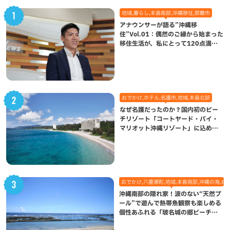
地域,暮らし,本島南部,沖縄移住,那覇市
アナウンサーが語る”沖縄移
住”Vol.01：偶然のご縁から始まった
移住生活が、私にとって120点満点
になった理由
おでかけ,ホテル,名護市,地域,本島北部
なぜ名護だったのか？国内初のビー
チリゾート「コートヤード・バイ・
マリオット沖縄リゾート」に込めら
れた想い
おでかけ,八重瀬町,地域,本島南部,沖縄の海,自
沖縄南部の隠れ家！波のない“天然プ
ール”で遊んで熱帯魚観察も楽しめる
個性あふれる「玻名城の郷ビーチ」
（八重瀬町）