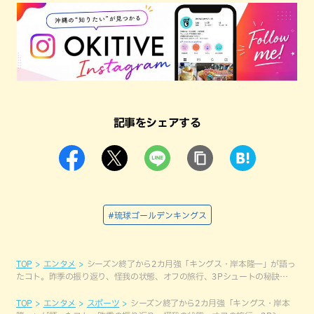
記事をシェアする
#琉球ゴールデンキングス
TOP
エンタメ
シーズン終了から2カ月強「キングス・岸本隆一」が語っ
たコト。昨季の振り返り、怪我の状態、オフの旅行、3Pシュートの秘訣…
TOP
エンタメ
スポーツ
シーズン終了から2カ月強「キングス・岸本