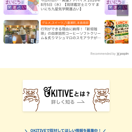
今日の占い・開運アドバイス 2026年
8月5日（水）【琉球鑑定士ミウマ ま
いにち九星気学開運占い】
グルメ,スイーツ,八重瀬町,本島南部
行列ができる理由に納得！「新垣珈
琲」の自家焙煎コーヒーソフトクリー
ム＆炙りマシュマロのスモアラテが絶
品（八重瀬町）
Recommended by
OKITIVEで取材してほしい情報を募集中！