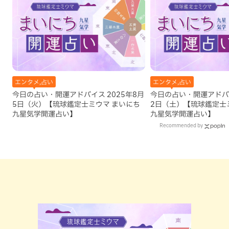
エンタメ,占い
エンタメ,占い
今日の占い・開運アドバイス 2025年8月
今日の占い・開運アドバイ
5日（火）【琉球鑑定士ミウマ まいにち
2日（土）【琉球鑑定士
九星気学開運占い】
九星気学開運占い】
Recommended by