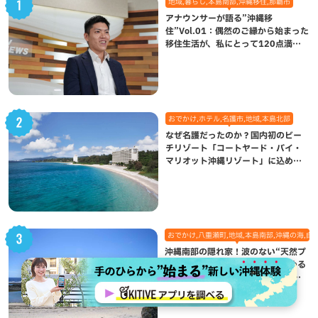
地域,暮らし,本島南部,沖縄移住,那覇市
アナウンサーが語る”沖縄移
住”Vol.01：偶然のご縁から始まった
移住生活が、私にとって120点満点
になった理由
おでかけ,ホテル,名護市,地域,本島北部
なぜ名護だったのか？国内初のビー
チリゾート「コートヤード・バイ・
マリオット沖縄リゾート」に込めら
れた想い
おでかけ,八重瀬町,地域,本島南部,沖縄の海,自
沖縄南部の隠れ家！波のない“天然プ
ール”で遊んで熱帯魚観察も楽しめる
個性あふれる「玻名城の郷ビーチ」
（八重瀬町）