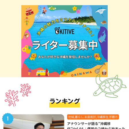
ランキング
地域,暮らし,本島南部,沖縄移住,那覇市
アナウンサーが語る”沖縄移
住”Vol.01：偶然のご縁から始まった