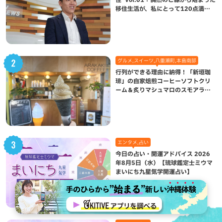
移住生活が、私にとって120点満点
になった理由
グルメ,スイーツ,八重瀬町,本島南部
行列ができる理由に納得！「新垣珈
琲」の自家焙煎コーヒーソフトクリ
ーム＆炙りマシュマロのスモアラテ
が絶品（八重瀬町）
エンタメ,占い
今日の占い・開運アドバイス 2026
年8月5日（水）【琉球鑑定士ミウマ
まいにち九星気学開運占い】