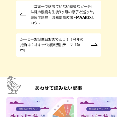
「ゴミ一つ落ちていない綺麗なビーチ」
沖縄の離島を生後9ヶ月の息子と巡った。
慶良間諸島・渡嘉敷島の旅 ~𝗠𝗔𝗔𝗞𝗢と
ロウ~
かーこーお誕生日おめでとう！！今年の
抱負は？オキナワ爆笑伝説テーマ「熱
中」
あわせて読みたい記事