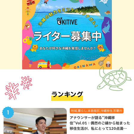
ランキング
地域,暮らし,本島南部,沖縄移住,那覇市
アナウンサーが語る”沖縄移
住”Vol.01：偶然のご縁から始まった
移住生活が、私にとって120点満点
になった理由