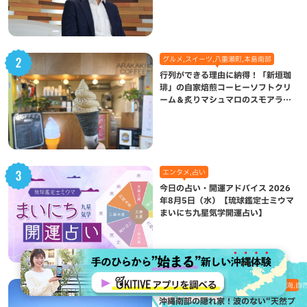
グルメ,スイーツ,八重瀬町,本島南部
行列ができる理由に納得！「新垣珈
琲」の自家焙煎コーヒーソフトクリ
ーム＆炙りマシュマロのスモアラテ
が絶品（八重瀬町）
エンタメ,占い
今日の占い・開運アドバイス 2026
年8月5日（水）【琉球鑑定士ミウマ
まいにち九星気学開運占い】
おでかけ,八重瀬町,地域,本島南部,沖縄の海,自
沖縄南部の隠れ家！波のない“天然プ