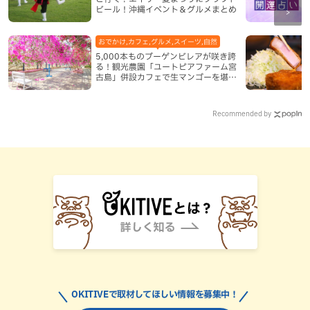
ビール！沖縄イベント＆グルメまとめ
おでかけ,カフェ,グルメ,スイーツ,自然
5,000本ものブーゲンビレアが咲き誇
る！観光農園「ユートピアファーム宮
古島」併設カフェで生マンゴーを堪能
（宮古島）
Recommended by
OKITIVEで取材してほしい情報を募集中！