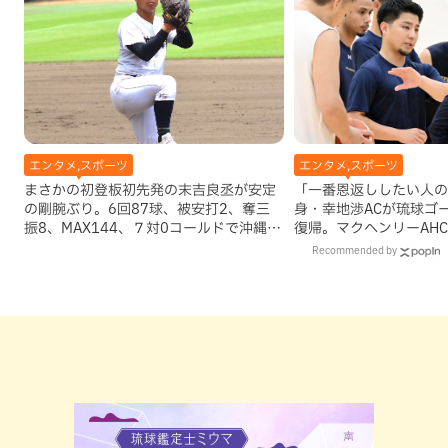
エンタメ,スポーツ
エンタメ,スポーツ
まさかの初登板初先発の末吉良丞が安定
「一番恩返ししたい人の
の剛腕ぶり。6回87球、被安打2、奪三
身・幸地渉ACが琉球ゴ
振8、MAX144、７対0コールドで沖縄尚
復帰。マクヘンリーAH
学決勝進出
理由
Recommended by