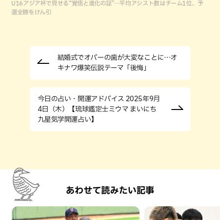
U16アジア杯で見せる“覚悟と進化の証”…平均アシスト数はチーム1位、予
選全勝をけん引
結婚式でオバーの歯が大変なことに…オ
キナワ爆笑伝説テーマ「後悔」
今日の占い・開運アドバイス 2025年9月
4日（木）【琉球鑑定士ミウマ まいにち
九星気学開運占い】
あわせて読みたい記事