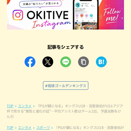
記事をシェアする
#琉球ゴールデンキングス
TOP
エンタメ
「PGが鍵になる」キングスU18・宮里俊佑がU16アジア
杯で見せる“覚悟と進化の証”…平均アシスト数はチーム1位、予選全勝をけ
ん引
TOP
エンタメ
スポーツ
「PGが鍵になる」キングスU18・宮里俊佑が