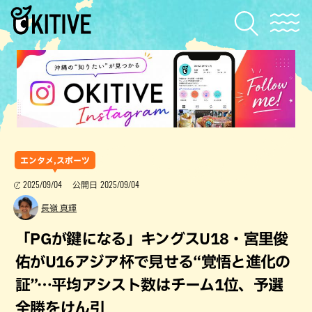
エンタメ,スポーツ
2025/09/04
2025/09/04
公開日
長嶺 真輝
「PGが鍵になる」キングスU18・宮里俊
佑がU16アジア杯で見せる“覚悟と進化の
証”…平均アシスト数はチーム1位、予選
全勝をけん引