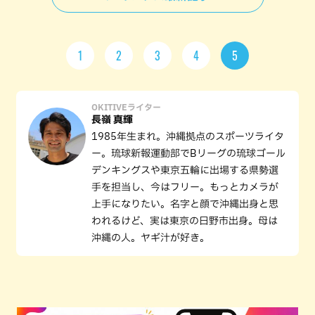
1
2
3
4
5
OKITIVEライター
長嶺 真輝
1985年生まれ。沖縄拠点のスポーツライタ
ー。琉球新報運動部でBリーグの琉球ゴール
デンキングスや東京五輪に出場する県勢選
手を担当し、今はフリー。もっとカメラが
上手になりたい。名字と顔で沖縄出身と思
われるけど、実は東京の日野市出身。母は
沖縄の人。ヤギ汁が好き。