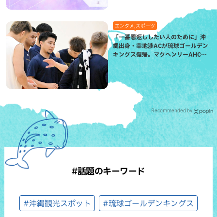
エンタメ,スポーツ
「一番恩返ししたい人のために」沖
縄出身・幸地渉ACが琉球ゴールデン
キングス復帰。マクヘンリーAHCに
信頼を寄せる理由
Recommended by
#話題のキーワード
#沖縄観光スポット
#琉球ゴールデンキングス