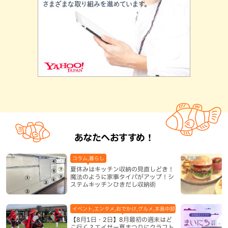
あなたへおすすめ！
コラム,暮らし
夏休みはキッチン収納の見直しどき！
魔法のように家事タイパがアップ！シ
ステムキッチンひきだし収納術
イベント,エンタメ,おでかけ,グルメ,本島中部,本島北部,本島南部
【8月1日・2日】8月最初の週末はど
こ行く？エイサー夏まつりにクラフト