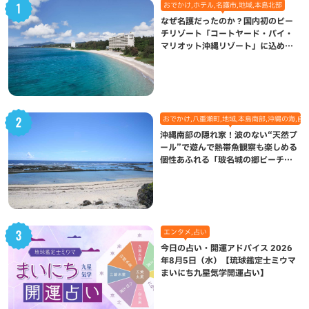
おでかけ,ホテル,名護市,地域,本島北部
なぜ名護だったのか？国内初のビー
チリゾート「コートヤード・バイ・
マリオット沖縄リゾート」に込めら
れた想い
おでかけ,八重瀬町,地域,本島南部,沖縄の海,自
沖縄南部の隠れ家！波のない“天然プ
ール”で遊んで熱帯魚観察も楽しめる
個性あふれる「玻名城の郷ビーチ」
（八重瀬町）
エンタメ,占い
今日の占い・開運アドバイス 2026
年8月5日（水）【琉球鑑定士ミウマ
まいにち九星気学開運占い】