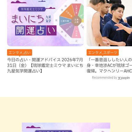
エンタメ,占い
エンタメ,スポーツ
今日の占い・開運アドバイス 2026年7月
「一番恩返ししたい人の
31日（金）【琉球鑑定士ミウマ まいにち
身・幸地渉ACが琉球ゴ
九星気学開運占い】
復帰。マクヘンリーAH
理由
Recommended by