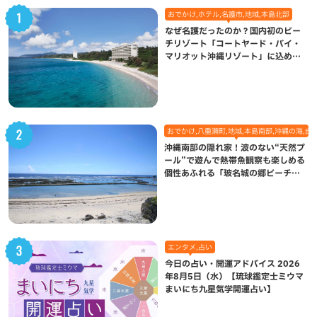
おでかけ,ホテル,名護市,地域,本島北部
なぜ名護だったのか？国内初のビー
チリゾート「コートヤード・バイ・
マリオット沖縄リゾート」に込めら
れた想い
おでかけ,八重瀬町,地域,本島南部,沖縄の海,自
沖縄南部の隠れ家！波のない“天然プ
ール”で遊んで熱帯魚観察も楽しめる
個性あふれる「玻名城の郷ビーチ」
（八重瀬町）
エンタメ,占い
今日の占い・開運アドバイス 2026
年8月5日（水）【琉球鑑定士ミウマ
まいにち九星気学開運占い】