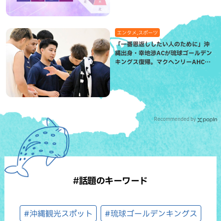
エンタメ,スポーツ
「一番恩返ししたい人のために」沖
縄出身・幸地渉ACが琉球ゴールデン
キングス復帰。マクヘンリーAHCに
信頼を寄せる理由
Recommended by
#話題のキーワード
#沖縄観光スポット
#琉球ゴールデンキングス