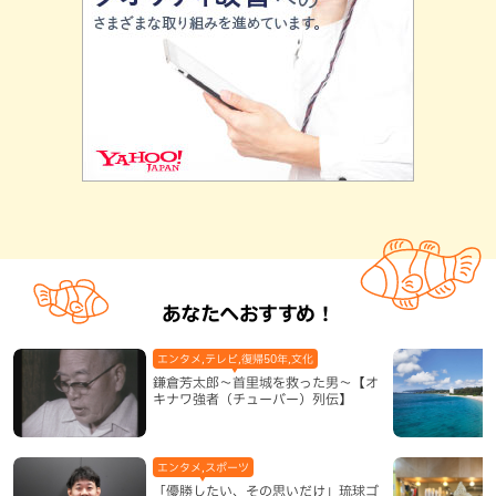
あなたへおすすめ！
エンタメ,テレビ,復帰50年,文化
鎌倉芳太郎～首里城を救った男～【オ
キナワ強者（チューバー）列伝】
エンタメ,スポーツ
「優勝したい、その思いだけ」琉球ゴ