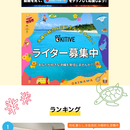
ランキング
地域,暮らし,本島南部,沖縄移住,那覇市