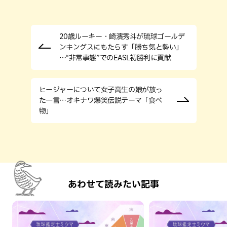
20歳ルーキー・崎濱秀斗が琉球ゴールデ
ンキングスにもたらす「勝ち気と勢い」
…“非常事態”でのEASL初勝利に貢献
ヒージャーについて女子高生の娘が放っ
た一言…オキナワ爆笑伝説テーマ「食べ
物」
あわせて読みたい記事