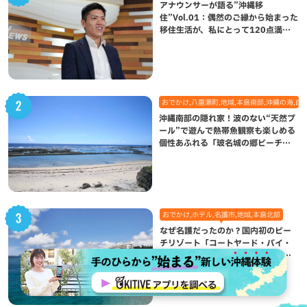
アナウンサーが語る”沖縄移
住”Vol.01：偶然のご縁から始まった
移住生活が、私にとって120点満点
になった理由
おでかけ,八重瀬町,地域,本島南部,沖縄の海,自
沖縄南部の隠れ家！波のない“天然プ
ール”で遊んで熱帯魚観察も楽しめる
個性あふれる「玻名城の郷ビーチ」
（八重瀬町）
おでかけ,ホテル,名護市,地域,本島北部
なぜ名護だったのか？国内初のビー
チリゾート「コートヤード・バイ・
マリオット沖縄リゾート」に込めら
れた想い